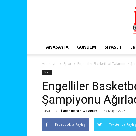
ANASAYFA
GÜNDEM
SIYASET
E
Anasayfa
Spor
Engelliler Basketbol Takımımız Şa
Spor
Engelliler Basket
Şampiyonu Ağırlad
Tarafından
İskenderun Gazetesi
-
27 Mayıs 2026
Facebook'ta Paylaş
Twitter'da Payla