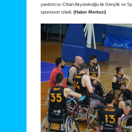
yardımcısı Cihan Akyürekoğlu ile Gençlik ve Sp
sporsever izledi.
(Haber Merkezi)