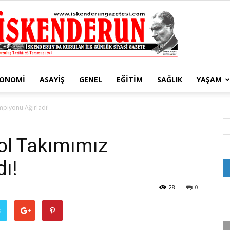
KONOMI
ASAYIŞ
GENEL
EĞITIM
SAĞLIK
YAŞAM
İskenderun
mpiyonu Ağırladı!
bol Takımımız
ı!
Gazetesi
28
0
ş