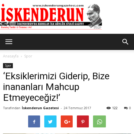
İskenderun
Anasayfa
Spor
Spor
‘Eksiklerimizi Giderip, Bize
Gazetesi
inananları Mahcup
Etmeyeceğiz!’
Tarafından
İskenderun Gazetesi
-
24 Temmuz 2017
122
0