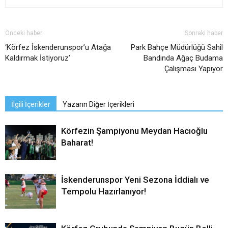
Önceki haber
Sonraki haber
‘Körfez İskenderunspor’u Atağa
Park Bahçe Müdürlüğü Sahil
Kaldırmak İstiyoruz’
Bandında Ağaç Budama
Çalışması Yapıyor
İlgili İçerikler
Yazarın Diğer İçerikleri
Körfezin Şampiyonu Meydan Hacıoğlu
Baharat!
İskenderunspor Yeni Sezona İddialı ve
Tempolu Hazırlanıyor!