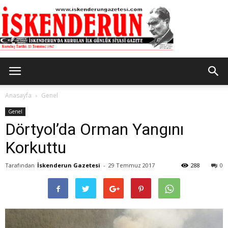
İskenderun
Anasayfa
Genel
Genel
Dörtyol’da Orman Yangını
Gazetesi
Korkuttu
Tarafından
İskenderun Gazetesi
-
29 Temmuz 2017
288
0