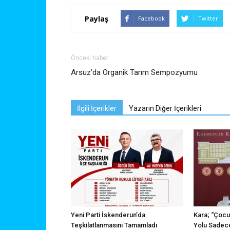
Paylaş
Facebook
Twitter
Önceki haber
Arsuz’da Organik Tarım Sempozyumu
İlgili İçerikler
Yazarın Diğer İçerikleri
Yeni Parti İskenderun’da
Kara; “Çocu
Teşkilatlanmasını Tamamladı
Yolu Sadece