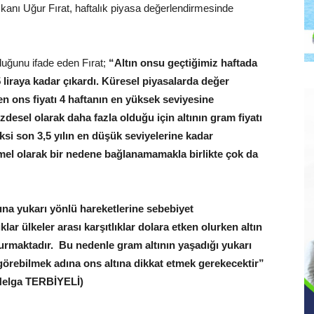
anı Uğur Fırat, haftalık piyasa değerlendirmesinde
uğunu ifade eden Fırat;
“Altın onsu geçtiğimiz haftada
5 liraya kadar çıkardı. Küresel piyasalarda değer
 ons fiyatı 4 haftanın en yüksek seviyesine
üzdesel olarak daha fazla olduğu için altının gram fiyatı
eksi son 3,5 yılın en düşük seviyelerine kadar
emel olarak bir nedene bağlanamamakla birlikte çok da
tına yukarı yönlü hareketlerine sebebiyet
ar ülkeler arası karşıtlıklar dolara etken olurken altın
ğurmaktadır. Bu nedenle gram altının yaşadığı yukarı
örebilmek adına ons altına dikkat etmek gerekecektir”
Helga TERBİYELİ)