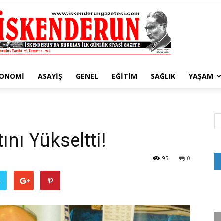
KONOMI
ASAYIŞ
GENEL
EĞITIM
SAĞLIK
YAŞAM
İskenderun
ını Yükseltti!
Gazetesi
95
0
ş