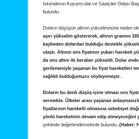
İskenderun Kuyumcular ve Saatçiler Odası Başk
bulundu.
Doların düşüşün altının yükselmesine neden old
aşırı yükselim göstererek, altının gramını 16
kaybeden dolardan bulduğu destekle yükselen
ulaştı. Altının ons fiyatının yukarı hareketi y
da ons altını ile beraber yükseldi. Dolar end
gerilemesiyle yaşanan bu fiyat hareketleri t
sağlıklı bulduğumuzu söyleyemeyiz.
Doların bu denli düşüş içine olması ons fiya
vermekte. Ülkeler arası yaşanan anlaşmasızlıkl
fiyatlarının hareketli olmasına sebebiyet do
yönlü hareketinin devam edip etmeyeceğini g
şeklinde değerlendirmelerde bulundu.
(Haber: 