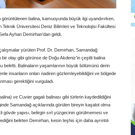
n görüntülenen balina, kamuoyunda büyük ilgi uyandırırken,
 Teknik Üniversitesi Deniz Bilimleri ve Teknolojisi Fakültesi
. Sefa Ayhan Demirhan’dan geldi.
r çalışmalar yürüten Prof. Dr. Demirhan, Samandağ
ı bir olay gibi görünse de Doğu Akdeniz’in çeşitli balina
nu belirtti. Balinaların yaşamlarının büyük bölümünü derin
nle insanların onları nadiren gözlemleyebildiğini ve bölgede
ması gerektiğini vurguladı.
lina) ve Cuvier gagalı balinası gibi türlerin kaydedildiğini
ğinde Samandağ açıklarında görülen bireyin kaşalot olma
kli gövde yapısı, belirgin sırt yüzgecinin görülmemesi ve
diğini belirten Demirhan, kesin teşhis için daha ayrıntılı