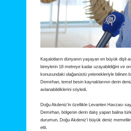
Kaşalotların dünyanın yaşayan en büyük dişli av
bireylerin 18 metreye kadar uzayabildiğini ve onla
konusundaki olağanüstü yetenekleriyle bilinen bu 
Demirhan, temel besin kaynaklarının derin deniz
avlanabildiklerini söyledi.
Doğu Akdeniz’in özellikle Levanten Havzası say
Demirhan, bölgenin derin dalış yapan balina türle
durumun, Doğu Akdeniz’i büyük deniz memelileri 
etti.