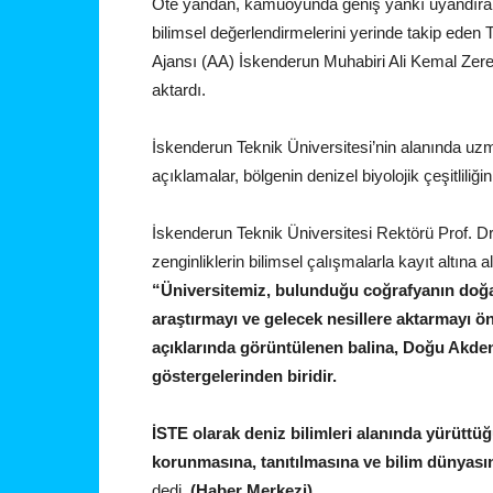
Öte yandan, kamuoyunda geniş yankı uyandıran b
bilimsel değerlendirmelerini yerinde takip ede
Ajansı (AA) İskenderun Muhabiri Ali Kemal Zere
aktardı.
İskenderun Teknik Üniversitesi’nin alanında uzm
açıklamalar, bölgenin denizel biyolojik çeşitlili
İskenderun Teknik Üniversitesi Rektörü Prof. D
zenginliklerin bilimsel çalışmalarla kayıt altına
“Üniversitemiz, bulunduğu coğrafyanın doğal,
araştırmayı ve gelecek nesillere aktarmayı 
açıklarında görüntülenen balina, Doğu Akdeniz
göstergelerinden biridir.
İSTE olarak deniz bilimleri alanında yürüttü
korunmasına, tanıtılmasına ve bilim dünyas
dedi.
(Haber Merkezi)