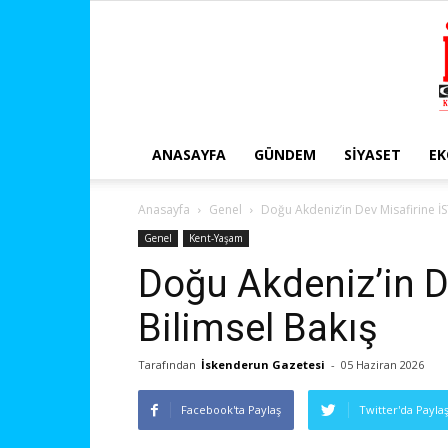
ANASAYFA
GÜNDEM
SIYASET
E
Anasayfa
Genel
Doğu Akdeniz’in Dev Misafirine İS
Genel
Kent-Yaşam
Doğu Akdeniz’in D
Bilimsel Bakış
Tarafından
İskenderun Gazetesi
-
05 Haziran 2026
Facebook'ta Paylaş
Twitter'da Payla