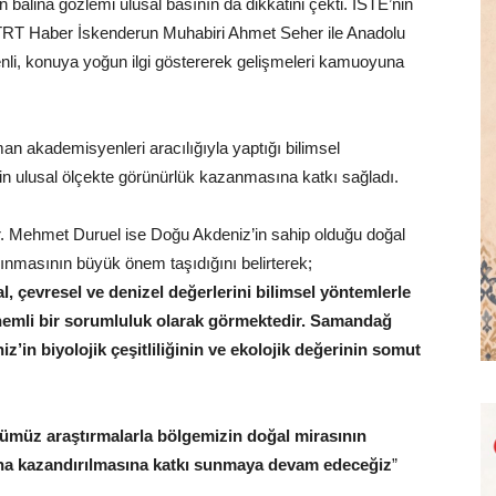
alina gözlemi ulusal basının da dikkatini çekti. İSTE’nin
n TRT Haber İskenderun Muhabiri Ahmet Seher ile Anadolu
nli, konuya yoğun ilgi göstererek gelişmeleri kamuoyuna
an akademisyenleri aracılığıyla yaptığı bilimsel
ğinin ulusal ölçekte görünürlük kazanmasına katkı sağladı.
r. Mehmet Duruel ise Doğu Akdeniz’in sahip olduğu doğal
 alınmasının büyük önem taşıdığını belirterek;
 çevresel ve denizel değerlerini bilimsel yöntemlerle
önemli bir sorumluluk olarak görmektedir. Samandağ
’in biyolojik çeşitliliğinin ve ekolojik değerinin somut
ğümüz araştırmalarla bölgemizin doğal mirasının
ına kazandırılmasına katkı sunmaya devam edeceğiz
”