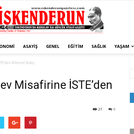
KONOMI
ASAYIŞ
GENEL
EĞITIM
SAĞLIK
YAŞAM
İskenderun
TE’den Bilimsel Bakış
ev Misafirine İSTE’den
Gazetesi
27
0
ş