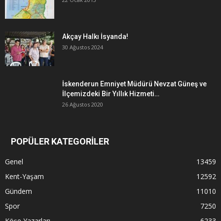
Akçay Halkı İsyanda!
30 Ağustos 2024
İskenderun Emniyet Müdürü Nevzat Güneş ve
İlçemizdeki Bir Yıllık Hizmeti…
26 Ağustos 2020
POPÜLER KATEGORİLER
Genel
13459
Kent-Yaşam
12592
Gündem
11010
Spor
7250
Köşe Yazarları
6233