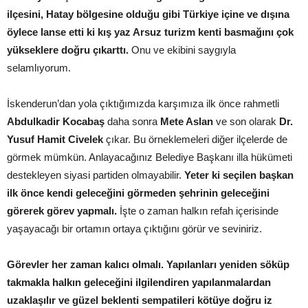
ilçesini, Hatay bölgesine olduğu gibi Türkiye içine ve dışına
öylece lanse etti ki kış yaz Arsuz turizm kenti basmağını çok
yükseklere doğru çıkarttı.
Onu ve ekibini saygıyla
selamlıyorum.
İskenderun’dan yola çıktığımızda karşımıza ilk önce rahmetli
Abdulkadir Kocabaş
daha sonra
Mete Aslan
ve son olarak
Dr.
Yusuf Hamit Civelek
çıkar. Bu örneklemeleri diğer ilçelerde de
görmek mümkün. Anlayacağınız Belediye Başkanı illa hükümeti
destekleyen siyasi partiden olmayabilir.
Yeter ki seçilen başkan
ilk önce kendi geleceğini görmeden şehrinin geleceğini
görerek görev yapmalı.
İşte o zaman halkın refah içerisinde
yaşayacağı bir ortamın ortaya çıktığını görür ve seviniriz.
Görevler her zaman kalıcı olmalı. Yapılanları yeniden söküp
takmakla halkın geleceğini ilgilendiren yapılanmalardan
uzaklaşılır ve güzel beklenti sempatileri kötüye doğru iz