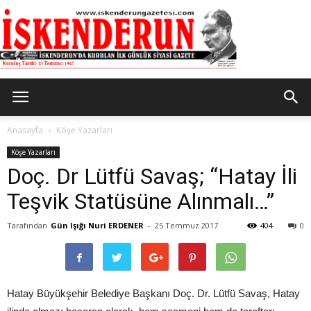
İskenderun
Anasayfa
Köşe Yazarları
Köşe Yazarları
Doç. Dr Lütfü Savaş; “Hatay İli
Gazetesi
Teşvik Statüsüne Alınmalı…”
Tarafından
Gün Işığı Nuri ERDENER
-
25 Temmuz 2017
404
0
Hatay Büyükşehir Belediye Başkanı Doç. Dr. Lütfü Savaş, Hatay