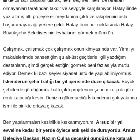
ilinde olmazı başaran olarak, hem seçmeni hem de taraftarı
olmayanları tarafından takdir ve sevgiyle karşılanıyor. Hatay ilinde
yüz altmış altı projeyle er meydanına çıktı ve rakiplerinin asla
başaramayacağı yerlere geldi. Hatay ilinin her noktasında Hatay
Büyükşehir Belediyesinin levhalarını görmek mümkün.
Çalışmak, çalışmak çok çalışmak onun kimyasında var. Yirmi yıl
makalelerimde bahsettiğim şu alt-üst geçitlerle ilgili yazdığım
destanların, şimdi gerçekleştiğini görmek beni fazlasıyla mutlu
ediyor. Demek ki bazı şeyler siyaset üstü de yapılabiliniyormuş.
İskenderun şehir trafiği bir yıl içerisinde düze çıkacak.
Büyük
şehirlerde gördüğümüz battı çıktı projelerinin şehrimize çok güzel
renk katacağı kesin. Denizin gülümsediği İskenderun çok yakında
ismi ile birlikte ortaya çıkacak.
Ben yapılanmaları kesinlikle kıskanmıyorum.
Arsuz bir yıl
evveline kadar bir yerde öylece atılı şekilde duruyordu. Arsuz
Belediye Başkanı Nazım Culha gecesini gündüzüne katarak