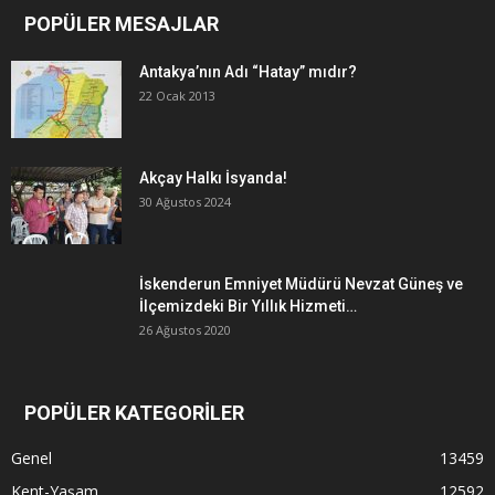
POPÜLER MESAJLAR
Antakya’nın Adı “Hatay” mıdır?
22 Ocak 2013
Akçay Halkı İsyanda!
30 Ağustos 2024
İskenderun Emniyet Müdürü Nevzat Güneş ve
İlçemizdeki Bir Yıllık Hizmeti…
26 Ağustos 2020
POPÜLER KATEGORİLER
Genel
13459
Kent-Yaşam
12592