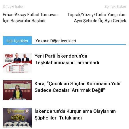
Önceki haber
Sonraki haber
Erhan Aksay Futbol Turnuvası
Toprak/Yüzey/Turbo Yangınları:
İçin Başvurular Başladı
Aynı Şehirde Üç Ayrı Gerçek
İlgili İçerikler
Yazarın Diğer İçerikleri
Yeni Parti İskenderun’da
Teşkilatlanmasını Tamamladı
Kara; “Çocukları Suçtan Korumanın Yolu
Sadece Cezaları Artırmak Değil”
İskenderun’da Kurşunlama Olaylarının
Şüphelileri Tutuklandı