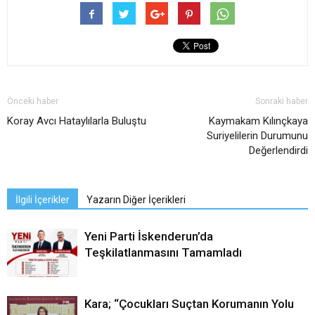
Önceki haber
Sonraki haber
Koray Avcı Hataylılarla Buluştu
Kaymakam Kılınçkaya
Suriyelilerin Durumunu
Değerlendirdi
İlgili İçerikler
Yazarın Diğer İçerikleri
Yeni Parti İskenderun’da
Teşkilatlanmasını Tamamladı
Kara; “Çocukları Suçtan Korumanın Yolu