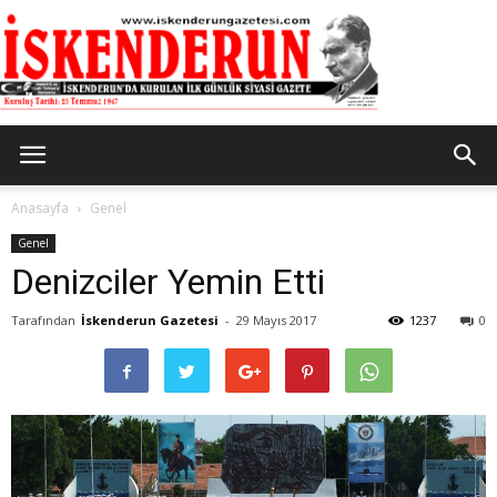
İskenderun
Anasayfa
Genel
Genel
Denizciler Yemin Etti
Gazetesi
Tarafından
İskenderun Gazetesi
-
29 Mayıs 2017
1237
0