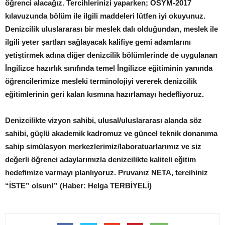
öğrenci alacağız. Tercihlerinizi yaparken; ÖSYM-2017
kılavuzunda bölüm ile ilgili maddeleri lütfen iyi okuyunuz.
Denizcilik uluslararası bir meslek dalı olduğundan, meslek ile
ilgili yeter şartları sağlayacak kalifiye gemi adamlarını
yetiştirmek adına diğer denizcilik bölümlerinde de uygulanan
İngilizce hazırlık sınıfında temel İngilizce eğitiminin yanında
öğrencilerimize mesleki terminolojiyi vererek denizcilik
eğitimlerinin geri kalan kısmına hazırlamayı hedefliyoruz.
Denizcilikte vizyon sahibi, ulusal/uluslararası alanda söz
sahibi, güçlü akademik kadromuz ve güncel teknik donanıma
sahip simülasyon merkezlerimiz/laboratuarlarımız ve siz
değerli öğrenci adaylarımızla denizcilikte kaliteli eğitim
hedefimize varmayı planlıyoruz. Pruvanız NETA, tercihiniz
“İSTE” olsun!” (Haber: Helga TERBİYELİ)