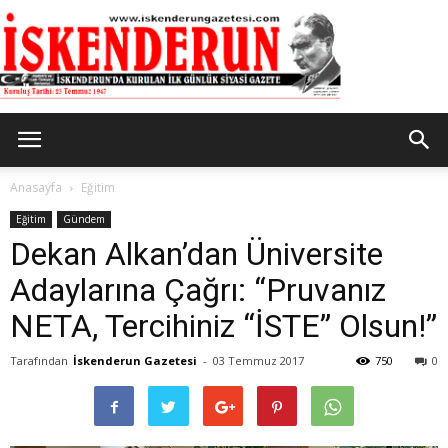
İskenderun
Anasayfa
Eğitim
Eğitim
Gündem
Dekan Alkan’dan Üniversite
Gazetesi
Adaylarına Çağrı: “Pruvanız
NETA, Tercihiniz “İSTE” Olsun!”
Tarafından
İskenderun Gazetesi
-
03 Temmuz 2017
750
0