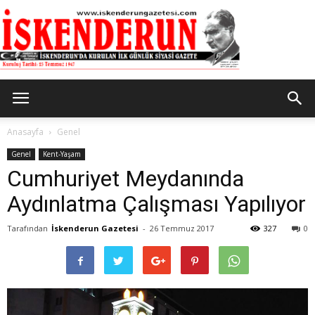
İskenderun
Anasayfa
Genel
Genel
Kent-Yaşam
Cumhuriyet Meydanında
Gazetesi
Aydınlatma Çalışması Yapılıyor
Tarafından
İskenderun Gazetesi
-
26 Temmuz 2017
327
0