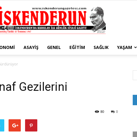
KONOMI
ASAYIŞ
GENEL
EĞITIM
SAĞLIK
YAŞAM
İskenderun
 Sürdürüyor
af Gezilerini
Gazetesi
80
0
ş