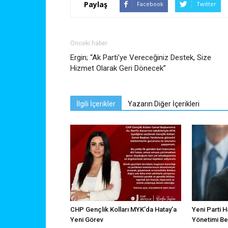
Paylaş
Facebook
Twitter
Önceki haber
Ergin; “Ak Parti’ye Vereceğiniz Destek, Size
Hizmet Olarak Geri Dönecek”
İlgili İçerikler
Yazarın Diğer İçerikleri
CHP Gençlik Kolları MYK’da Hatay’a
Yeni Parti H
Yeni Görev
Yönetimi Bel