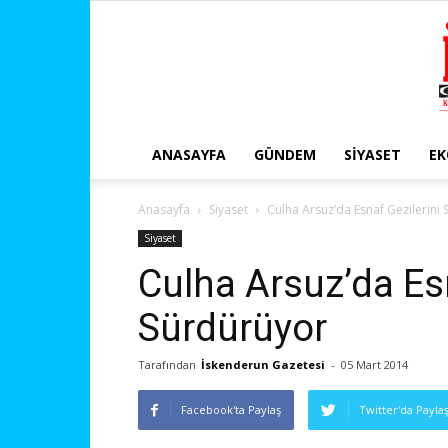
ANASAYFA
GÜNDEM
SIYASET
E
Anasayfa
Siyaset
Culha Arsuz’da Esnaf Gezilerini
Siyaset
Culha Arsuz’da Esn
Sürdürüyor
Tarafından
İskenderun Gazetesi
-
05 Mart 2014
Facebook'ta Paylaş
Twitter'da Payla