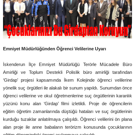
Emniyet Müdürlüğünden Öğrenci Velilerine Uyarı
İskenderun İlçe Emniyet Müdürlüğü Terörle Mücadele Büro
Amirliği ve Toplum Destekli Polislik büro amirliği tarafından
‘Girdap’ projesi kapsamında İkem Kolejinde öğrenci velilerine
yönelik suç örgütleri ile alakalı bir sunum yapıldı. Sunumdan önce
öğrenci velilerine ve okul öğretmenlerine suç örgütlerinin karanlık
yüzünü konu alan ‘Girdap’ filmi izletildi. Proje de öğrencilerin
eğitim öğretim zamanlarında düştüğü hataları ve suç örgütlerinin
kurduğu tuzaklar anlatılmaya çalışıldı. Öğrenci velilerini ön plana
alan proje ile anne babaların terörizm konusunda çocuklarının
eğitim dönemindeki önemi aşılanmaya çalışıldı.