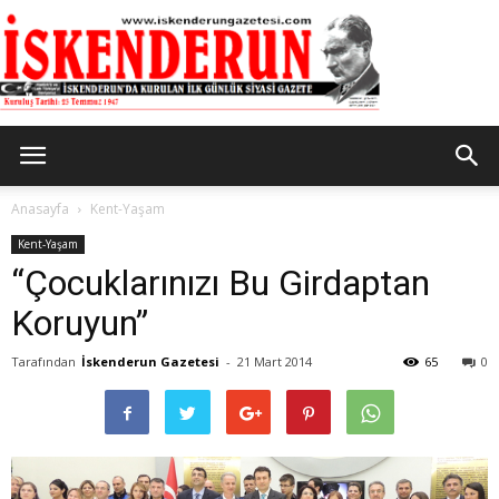
İskenderun
Anasayfa
Kent-Yaşam
Kent-Yaşam
“Çocuklarınızı Bu Girdaptan
Gazetesi
Koruyun”
Tarafından
İskenderun Gazetesi
-
21 Mart 2014
65
0