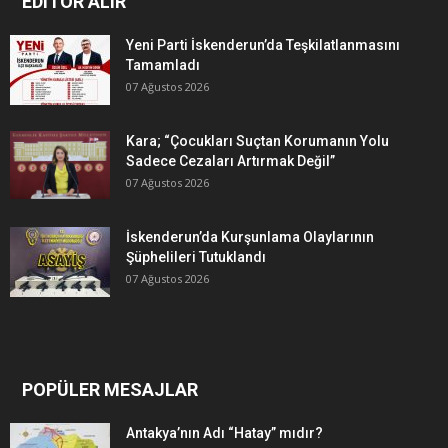
EDITÖR ALIR
Yeni Parti İskenderun’da Teşkilatlanmasını
Tamamladı
07 Ağustos 2026
Kara; “Çocukları Suçtan Korumanın Yolu
Sadece Cezaları Artırmak Değil”
07 Ağustos 2026
İskenderun’da Kurşunlama Olaylarının
Şüphelileri Tutuklandı
07 Ağustos 2026
POPÜLER MESAJLAR
Antakya’nın Adı “Hatay” mıdır?