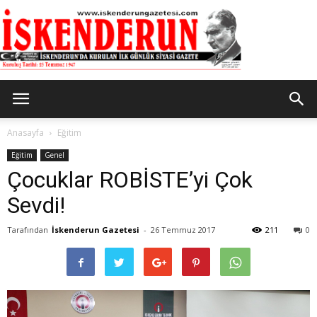
İskenderun
Anasayfa
Eğitim
Eğitim
Genel
Çocuklar ROBİSTE’yi Çok
Gazetesi
Sevdi!
Tarafından
İskenderun Gazetesi
-
26 Temmuz 2017
211
0