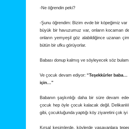
-Ne öğrendin peki?
-Şunu öğrendim: Bizim evde bir köpeğimiz var
büyük bir havuzumuz var, onların kocaman dere
onların yemyeşil göz alabildiğince uzanan çi
bütün bir ufku görüyorlar.
Babası donup kalmış ve söyleyecek söz bulamamı
Ve çocuk devam ediyor:
“Teşekkürler baba… 
için…”
Babanın şaşkınlığı daha bir süre devam ede
çocuk hep öyle çocuk kalacak değil. Delikanl
gibi, çocukluğunda yaptığı köy ziyaretini çok iy
Kırsal kesimlerde, köylerde yaşayanlara tepe