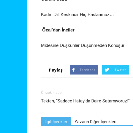
Kadın Dili Keskindir Hiç Paslanmaz…
Öcal’dan İnciler
Midesine Düşkünler Düşünmeden Konuşur!
Paylaş
Facebook
Twitter
Önceki haber
Tekten; “Sadece Hatay’da Daire Satamıyoruz!”
İlgili İçerikler
Yazarın Diğer İçerikleri