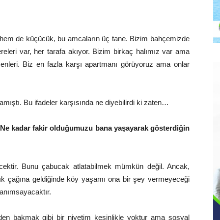
 hem de küçücük, bu amcaların üç tane. Bizim bahçemizde
leri var, her tarafa akıyor. Bizim birkaç halımız var ama
menleri. Biz en fazla karşı apartmanı görüyoruz ama onlar
ştı. Bu ifadeler karşısında ne diyebilirdi ki zaten…
Ne kadar fakir olduğumuzu bana yaşayarak gösterdiğin
cektir. Bunu çabucak atlatabilmek mümkün değil. Ancak,
ılık çağına geldiğinde köy yaşamı ona bir şey vermeyeceği
i anımsayacaktır.
den bakmak gibi bir niyetim kesinlikle yoktur ama sosyal