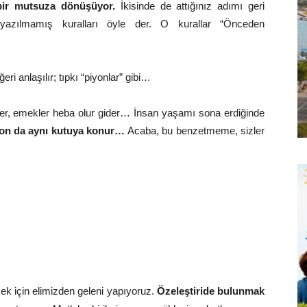
s bir mutsuza dönüşüyor.
İkisinde de attığınız adımı geri
n yazılmamış kuralları öyle der. O kurallar “Önceden
ri anlaşılır; tıpkı “piyonlar” gibi…
er, emekler heba olur gider… İnsan yaşamı sona erdiğinde
iyon da aynı kutuya konur…
Acaba, bu benzetmeme, sizler
k için elimizden geleni yapıyoruz.
Özeleştiride bulunmak