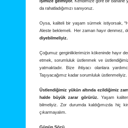
işimize gelmiyor.
Kendimize göre bir bahane ya
da rahatladığımızı sanıyoruz.
Oysa, kaliteli bir yaşam sürmek istiyorsak, “
Aleste beklemeli. Her zaman hayır denmez, 
diyebilmeliyiz.
Çoğumuz gerginliklerimizin kökeninde hayır d
etmek, sorumluluk üstlenmek ve üstlendiğimi
yatmaktadır. Bize ihtiyacı olanlara yardım
Taşıyacağımız kadar sorumluluk üstlenmeliyiz.
Üstlendiğimiz yükün altında ezildiğimiz za
halde büyük zarar görürüz.
Yaşam kalite
bilmeliyiz. Zor durumda kaldığımızda hiç k
çıkarmayalım.
Günün Sözü