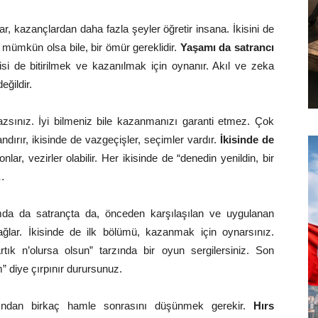
r, kazançlardan daha fazla şeyler öğretir insana. İkisini de
ümkün olsa bile, bir ömür gereklidir.
Yaşamı da satrancı
isi de bitirilmek ve kazanılmak için oynanır. Akıl ve zeka
eğildir.
sınız. İyi bilmeniz bile kazanmanızı garanti etmez. Çok
ndırır, ikisinde de vazgeçişler, seçimler vardır.
İkisinde de
onlar, vezirler olabilir. Her ikisinde de “denedin yenildin, bir
r…
mda da satrançta da, önceden karşılaşılan ve uygulanan
sağlar. İkisinde de ilk bölümü, kazanmak için oynarsınız.
ık n’olursa olsun” tarzında bir oyun sergilersiniz. Son
diye çırpınır durursunuz.
zından birkaç hamle sonrasını düşünmek gerekir.
Hırs