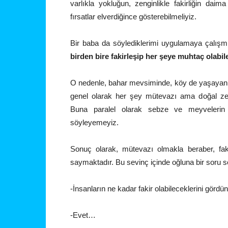
varlıkla yokluğun, zenginlikle fakirliğin da
fırsatlar elverdiğince gösterebilmeliyiz.
Bir baba da söylediklerimi uygulamaya çalış
birden bire fakirleşip her şeye muhtaç olab
O nedenle, bahar mevsiminde, köy de yaşayan 
genel olarak her şey mütevazı ama doğal zen
Buna paralel olarak sebze ve meyvelerin 
söyleyemeyiz.
Sonuç olarak, mütevazı olmakla beraber, faki
saymaktadır. Bu sevinç içinde oğluna bir soru
-İnsanların ne kadar fakir olabileceklerini görd
-Evet…