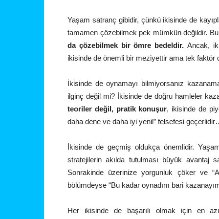
Yaşam satranç gibidir, çünkü ikisinde de kayıpla
tamamen çözebilmek pek mümkün değildir. Bu m
da çözebilmek bir ömre bedeldir.
Ancak, ik
ikisinde de önemli bir meziyettir ama tek faktör d
İkisinde de oynamayı bilmiyorsanız kazanamaz
ilginç değil mi? İkisinde de doğru hamleler kaza
teoriler değil, pratik konuşur
, ikisinde de piy
daha dene ve daha iyi yenil” felsefesi geçerlidi
İkisinde de geçmiş oldukça önemlidir. Yaşa
stratejilerin akılda tutulması büyük avantaj 
Sonrakinde üzerinize yorgunluk çöker ve “Art
bölümdeyse “Bu kadar oynadım bari kazanayım” 
Her ikisinde de başarılı olmak için en a