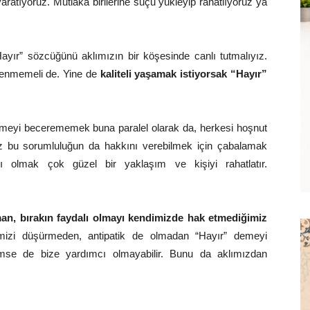
ratıyoruz. Mutlaka birilerine suçu yükleyip rahatlıyoruz ya
Hayır” sözcüğünü aklımızın bir köşesinde canlı tutmalıyız.
denmemeli de. Yine de
kaliteli yaşamak istiyorsak “Hayır”
emeyi becerememek buna paralel olarak da, herkesi hoşnut
z bu sorumluluğun da hakkını verebilmek için çabalamak
cı olmak çok güzel bir yaklaşım ve kişiyi rahatlatır.
man, bırakın faydalı olmayı kendimizde hak etmediğimiz
mizi düşürmeden, antipatik de olmadan “Hayır” demeyi
imse de bize yardımcı olmayabilir. Bunu da aklımızdan