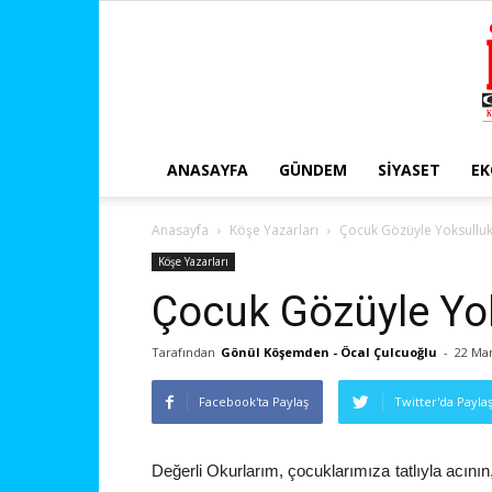
ANASAYFA
GÜNDEM
SIYASET
E
Anasayfa
Köşe Yazarları
Çocuk Gözüyle Yoksullu
Köşe Yazarları
Çocuk Gözüyle Yo
Tarafından
Gönül Köşemden - Öcal Çulcuoğlu
-
22 Mar
Facebook'ta Paylaş
Twitter'da Payla
Değerli Okurlarım, çocuklarımıza tatlıyla acının