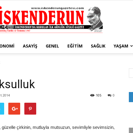
KONOMI
ASAYIŞ
GENEL
EĞITIM
SAĞLIK
YAŞAM
İskenderun
k
ksulluk
Gazetesi
t 2014
105
0
ş
, güzelle çirkinin, mutluyla mutsuzun, sevimliyle sevimsizin,