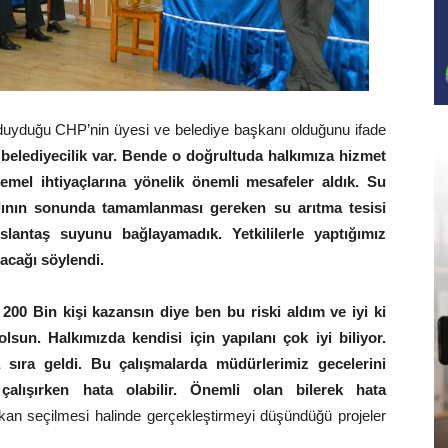
 duyduğu CHP’nin üyesi ve belediye başkanı olduğunu ifade
belediyecilik var. Bende o doğrultuda halkımıza hizmet
temel ihtiyaçlarına yönelik önemli mesafeler aldık. Su
 yılının sonunda tamamlanması gereken su arıtma tesisi
antaş suyunu bağlayamadık. Yetkililerle yaptığımız
cağı söylendi.
. 200 Bin kişi kazansın diye ben bu riski aldım ve iyi ki
sun. Halkımızda kendisi için yapılanı çok iyi biliyor.
ra sıra geldi. Bu çalışmalarda müdürlerimiz gecelerini
 çalışırken hata olabilir. Önemli olan bilerek hata
an seçilmesi halinde gerçekleştirmeyi düşündüğü projeler