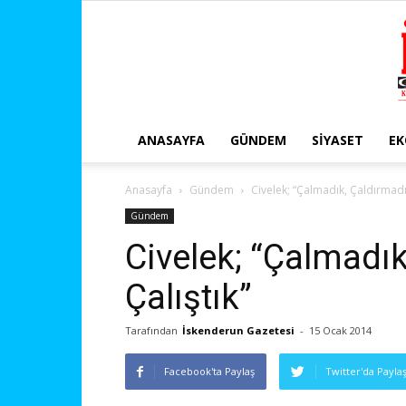
ANASAYFA
GÜNDEM
SIYASET
E
Anasayfa
Gündem
Civelek; “Çalmadık, Çaldırmadı
Gündem
Civelek; “Çalmadı
Çalıştık”
Tarafından
İskenderun Gazetesi
-
15 Ocak 2014
Facebook'ta Paylaş
Twitter'da Payla