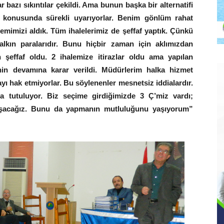
azı sıkıntılar çekildi. Ama bunun başka bir alternatifi
l konusunda sürekli uyarıyorlar. Benim gönlüm rahat
 önlemimizi aldık. Tüm ihalelerimiz de şeffaf yaptık. Çünkü
alkın paralarıdır. Bunu hiçbir zaman için aklımızdan
 şeffaf oldu. 2 ihalemize itirazlar oldu ama yapılan
enin devamına karar verildi. Müdürlerim halka hizmet
ı hak etmiyorlar. Bu söylenenler mesnetsiz iddialardır.
nda tutuluyor. Biz seçime girdiğimizde 3 Ç’miz vardı;
lışacağız. Bunu da yapmanın mutluluğunu yaşıyorum”