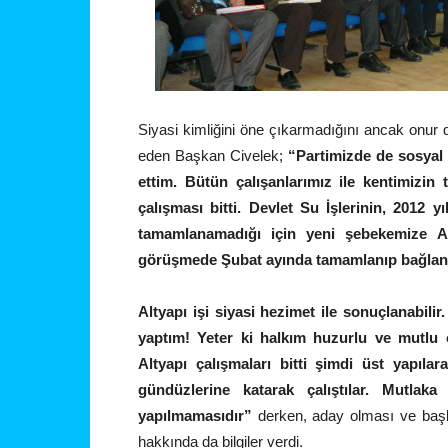
Siyasi kimliğini öne çıkarmadığını ancak onur
eden Başkan Civelek;
“Partimizde de sosyal 
ettim. Bütün çalışanlarımız ile kentimizin 
çalışması bitti. Devlet Su İşlerinin, 2012
tamamlanamadığı için yeni şebekemize Asl
görüşmede Şubat ayında tamamlanıp bağlana
Altyapı işi siyasi hezimet ile sonuçlanabilir
yaptım! Yeter ki halkım huzurlu ve mutlu ol
Altyapı çalışmaları bitti şimdi üst yapıla
gündüzlerine katarak çalıştılar. Mutlaka
yapılmamasıdır”
derken, aday olması ve başk
hakkında da bilgiler verdi.