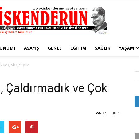
KONOMI
ASAYIŞ
GENEL
EĞITIM
SAĞLIK
YAŞAM
İskenderun
k ve Çok Çalıştık”
k, Çaldırmadık ve Çok
Gazetesi
77
0
ş