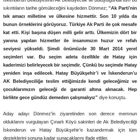
sıkıntıların tarihe gömüleceğini kaydeden Dönmez;
“Ak Parti’nin
tek amacı milletine ve ülkesine hizmettir. Son 10 yılda da
bunun örneklerini görüyoruz. Türkiye Ak Parti ile çok mesafe
kat etti. Kişi başına düşen milli gelir arttı. Ülkemizin dört bir
yanına yapılan hizmetler ile insanımızın huzur ve refah
seviyesi yükseldi. Şimdi önümüzde 30 Mart 2014 yerel
seçimleri var. Bu seçim adeta özellikle de Hatay için
kaderimizi belirleyecek bir seçimdir. Çünkü bu seçimde Hatay
yeniden inşa edilecek. Hatay Büyükşehir’i ve İskenderun’u
AK Belediyeciliğe teslim ettiğimizde kendi geleceğimiz ve
çocuklarımızın geleceği de garanti altına alınacak. Hep
birlikte gece gündüz demeden çalışmalıyız”
diye konuştu.
Aday adayı Dönmez’in ziyaretinden son derece memnun
olduklarını vurgulayan Çınarlı Köyü sakinleri de Ak Belediyeciliği
İskenderun ve Hatay Büyükşehir’e kazandırmak için tüm
desteklerini sonuna kadar sunacaklarını ifade ettiler.