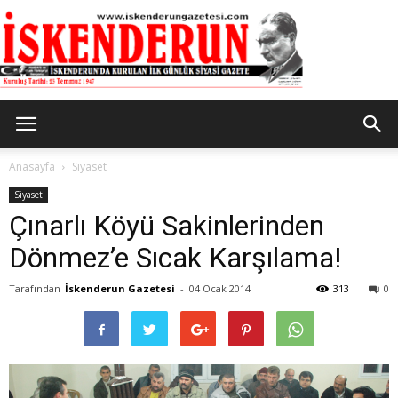
İskenderun
Anasayfa
Siyaset
Siyaset
Çınarlı Köyü Sakinlerinden
Gazetesi
Dönmez’e Sıcak Karşılama!
Tarafından
İskenderun Gazetesi
-
04 Ocak 2014
313
0