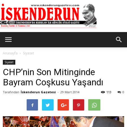
İskenderun
Anasayfa
Siyaset
Siyaset
CHP’nin Son Mitinginde
Gazetesi
Bayram Coşkusu Yaşandı
Tarafından
İskenderun Gazetesi
-
29 Mart 2014
113
0