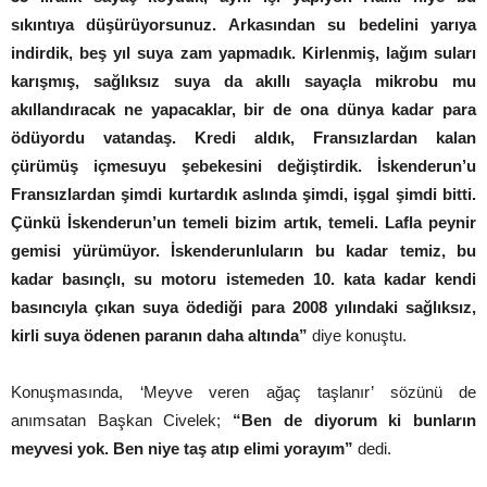
sıkıntıya düşürüyorsunuz. Arkasından su bedelini yarıya
indirdik, beş yıl suya zam yapmadık. Kirlenmiş, lağım suları
karışmış, sağlıksız suya da akıllı sayaçla mikrobu mu
akıllandıracak ne yapacaklar, bir de ona dünya kadar para
ödüyordu vatandaş. Kredi aldık, Fransızlardan kalan
çürümüş içmesuyu şebekesini değiştirdik. İskenderun’u
Fransızlardan şimdi kurtardık aslında şimdi, işgal şimdi bitti.
Çünkü İskenderun’un temeli bizim artık, temeli. Lafla peynir
gemisi yürümüyor. İskenderunluların bu kadar temiz, bu
kadar basınçlı, su motoru istemeden 10. kata kadar kendi
basıncıyla çıkan suya ödediği para 2008 yılındaki sağlıksız,
kirli suya ödenen paranın daha altında”
diye konuştu.
Konuşmasında, ‘Meyve veren ağaç taşlanır’ sözünü de
anımsatan Başkan Civelek;
“Ben de diyorum ki bunların
meyvesi yok. Ben niye taş atıp elimi yorayım”
dedi.