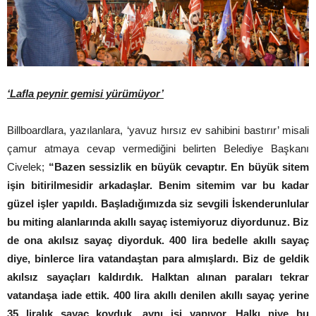
‘Lafla peynir gemisi yürümüyor’
Billboardlara, yazılanlara, ‘yavuz hırsız ev sahibini bastırır’ misali
çamur atmaya cevap vermediğini belirten Belediye Başkanı
Civelek;
“Bazen sessizlik en büyük cevaptır. En büyük sitem
işin bitirilmesidir arkadaşlar. Benim sitemim var bu kadar
güzel işler yapıldı. Başladığımızda siz sevgili İskenderunlular
bu miting alanlarında akıllı sayaç istemiyoruz diyordunuz. Biz
de ona akılsız sayaç diyorduk. 400 lira bedelle akıllı sayaç
diye, binlerce lira vatandaştan para almışlardı. Biz de geldik
akılsız sayaçları kaldırdık. Halktan alınan paraları tekrar
vatandaşa iade ettik. 400 lira akıllı denilen akıllı sayaç yerine
35 liralık sayaç koyduk, aynı işi yapıyor. Halkı niye bu