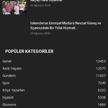
Akçay Halkı İsyanda!
30 Ağustos 2024
İskenderun Emniyet Müdürü Nevzat Güneş ve
İlçemizdeki Bir Yıllık Hizmeti…
26 Ağustos 2020
POPÜLER KATEGORİLER
Genel
13453
Kent-Yaşam
12577
Gündem
11007
Spor
7249
Köşe Yazarları
6232
Siyaset
5338
Ekonomi
1889