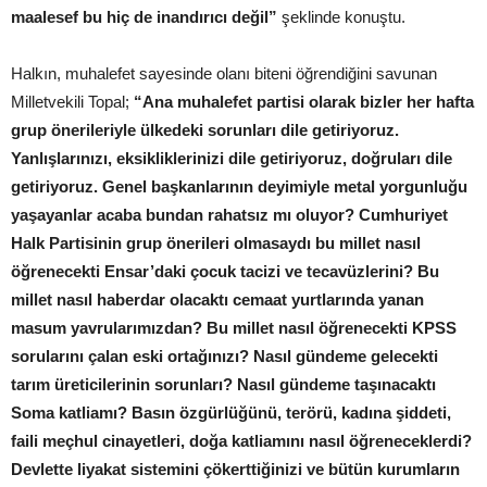
maalesef bu hiç de inandırıcı değil”
şeklinde konuştu.
Halkın, muhalefet sayesinde olanı biteni öğrendiğini savunan
Milletvekili Topal;
“Ana muhalefet partisi olarak bizler her hafta
grup önerileriyle ülkedeki sorunları dile getiriyoruz.
Yanlışlarınızı, eksikliklerinizi dile getiriyoruz, doğruları dile
getiriyoruz. Genel başkanlarının deyimiyle metal yorgunluğu
yaşayanlar acaba bundan rahatsız mı oluyor? Cumhuriyet
Halk Partisinin grup önerileri olmasaydı bu millet nasıl
öğrenecekti Ensar’daki çocuk tacizi ve tecavüzlerini? Bu
millet nasıl haberdar olacaktı cemaat yurtlarında yanan
masum yavrularımızdan? Bu millet nasıl öğrenecekti KPSS
sorularını çalan eski ortağınızı? Nasıl gündeme gelecekti
tarım üreticilerinin sorunları? Nasıl gündeme taşınacaktı
Soma katliamı? Basın özgürlüğünü, terörü, kadına şiddeti,
faili meçhul cinayetleri, doğa katliamını nasıl öğreneceklerdi?
Devlette liyakat sistemini çökerttiğinizi ve bütün kurumların