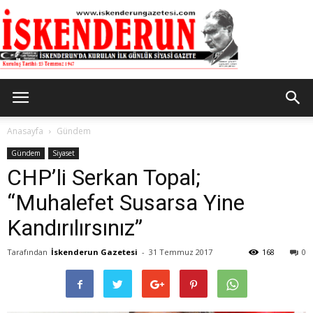
İskenderun
Anasayfa
Gündem
Gündem
Siyaset
CHP’li Serkan Topal;
Gazetesi
“Muhalefet Susarsa Yine
Kandırılırsınız”
Tarafından
İskenderun Gazetesi
-
31 Temmuz 2017
168
0