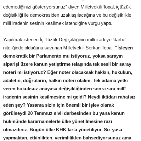
edemediğinizi gösteriyorsunuz” diyen Milletvekili Topal, içtüzük
değişikliği ile demokrasiden uzaklaşılacağına ve bu değişiklikle
milli iradenin sesinin kesilmek istendiğine vurgu yaptı.
Yapılmak istenen İç Tüzük Değişikliğinin millî iradeye ‘darbe’
niteliğinde olduğunu savunan Milletvekili Serkan Topal;
“İşleyen
demokratik bir Parlamento mu istiyoruz, yoksa sarayın
siparişi üzere kanun yetiştirme telaşında tek sesli bir saray
noteri mi istiyoruz? Eğer noter olacaksak hakkın, hukukun,
adaletin, doğruların, halkın noteri olalım. Tek adama yetki
veren hukuksuz anayasa değişikliğinden sonra sıra millî
iradenin sesinin kesilmesine mi geldi? Neydi iktidarı rahatsız
eden şey? Yasama sizin için önemli bir işlev olarak
görülseydi 20 Temmuz sivil darbesinden bu yana kanun
hükmünde kararnamelerle ülke yönetilmesine razı
olmazdınız. Bugün ülke KHK’larla yönetiliyor. Siz yasa
yapmaktan, etkinlikten, verimlilikten bahsediyorsunuz ama