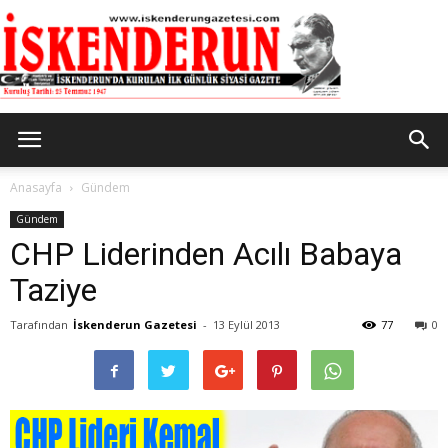
İskenderun
Anasayfa
Gündem
Gündem
CHP Liderinden Acılı Babaya
Gazetesi
Taziye
Tarafından
İskenderun Gazetesi
-
13 Eylül 2013
77
0