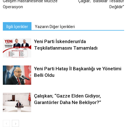
Gelişim Hastanesinde Mucize
Çağlar; “Baskılar Tesadüf
Operasyon
Değildir”
İlgili İçerikler
Yazarın Diğer İçerikleri
Yeni Parti İskenderun’da
Teşkilatlanmasını Tamamladı
Yeni Parti Hatay İl Başkanlığı ve Yönetimi
Belli Oldu
Çalışkan; “Gazze Elden Gidiyor,
Garantörler Daha Ne Bekliyor?”