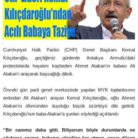
Cumhuriyet Halk Partisi (CHP) Genel Başkanı Kemal
Kılıçdaroğlu, geçtiğimiz günlerde Antakya Armutlu’daki
protestolarda hayatını kaybeden Ahmet Atakan’ın babası Ali
Atakan’ı arayarak başsağlığı diledi.
Önceki gün parti genel merkezinde yapılan MYK toplantısının
ardından Ali Atakan’ı arayan Kemal Kılıçdaroğlu, oğlu Ahmet
Atakan’ın ölümünden duyduğu büyük üzüntüyü dile getirdi.
Kılıçdaroğlu’nun baba Atakan’a şunları söylediği açıklandı:
“Bir canımız daha gitti. Biliyorum böyle durumlarda ne
söylense ananın, babanın yüreğine kar etmez, oraya düşen