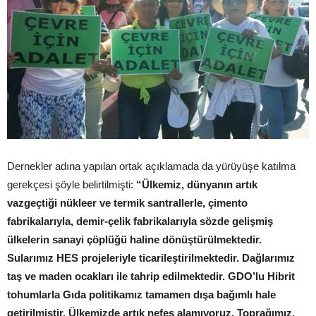
Dernekler adına yapılan ortak açıklamada da yürüyüşe katılma
gerekçesi şöyle belirtilmişti:
“Ülkemiz, dünyanın artık
vazgeçtiği nükleer ve termik santrallerle, çimento
fabrikalarıyla, demir-çelik fabrikalarıyla sözde gelişmiş
ülkelerin sanayi çöplüğü haline dönüştürülmektedir.
Sularımız HES projeleriyle ticarileştirilmektedir. Dağlarımız
taş ve maden ocakları ile tahrip edilmektedir. GDO’lu Hibrit
tohumlarla Gıda politikamız tamamen dışa bağımlı hale
getirilmiştir. Ülkemizde artık nefes alamıyoruz. Toprağımız,