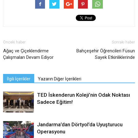
Önceki haber
Sonraki haber
Ağaç ve Çiçeklendirme
Bahçeşehir Öğrencileri Füsun
Çalışmaları Devam Ediyor
Sayek Etkinliklerinde
İlgili İçerikler
Yazarın Diğer İçerikleri
TED İskenderun Koleji’nin Odak Noktası
Sadece Eğitim!
Jandarma’dan Dörtyol’da Uyuşturucu
Operasyonu