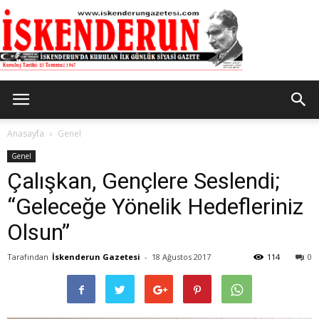
İskenderun
Anasayfa
Genel
Genel
Çalışkan, Gençlere Seslendi;
Gazetesi
“Geleceğe Yönelik Hedefleriniz
Olsun”
Tarafından
İskenderun Gazetesi
-
18 Ağustos 2017
114
0