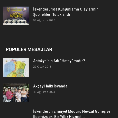
İskenderun’da Kurşunlama Olaylarının
Şüphelileri Tutuklandı
07 Ağustos 2026
POPÜLER MESAJLAR
Antakya’nın Adı “Hatay” mıdır?
22 Ocak 2013
Akçay Halkı İsyanda!
30 Ağustos 2024
İskenderun Emniyet Müdürü Nevzat Güneş ve
İlçemizdeki Bir Yıllık Hizmeti…