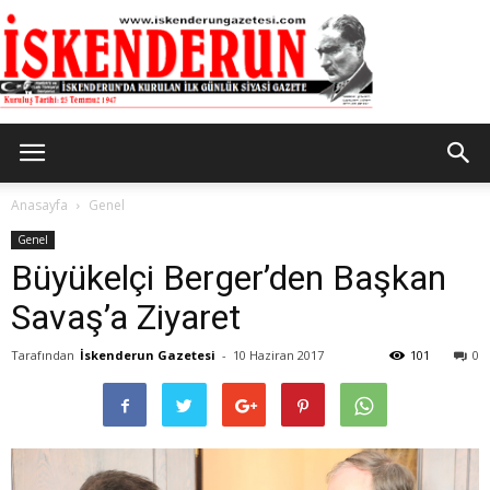
İskenderun
Anasayfa
Genel
Genel
Büyükelçi Berger’den Başkan
Gazetesi
Savaş’a Ziyaret
Tarafından
İskenderun Gazetesi
-
10 Haziran 2017
101
0