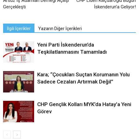
Arsuz İş Adamları Derneği Açılışı
CHP Lideri Kılıçdaroğlu Bugün
Gerçekleşti
İskenderun’a Geliyor!
İlgili İçerikler
Yazarın Diğer İçerikleri
Yeni Parti İskenderun’da
Teşkilatlanmasını Tamamladı
Kara; “Çocukları Suçtan Korumanın Yolu
Sadece Cezaları Artırmak Değil”
CHP Gençlik Kolları MYK’da Hatay’a Yeni
Görev