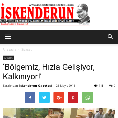
İskenderun
Anasayfa
Siyaset
Siyaset
‘Bölgemiz, Hızla Gelişiyor,
Gazetesi
Kalkınıyor!’
Tarafından
İskenderun Gazetesi
-
25 Mayıs 2015
113
0