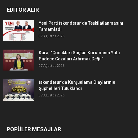
EDITÖR ALIR
Yeni Parti İskenderun’da Teşkilatlanmasını
Tamamladı
07 Ağustos 2026
Kara; “Çocukları Suçtan Korumanın Yolu
Sadece Cezaları Artırmak Değil”
07 Ağustos 2026
İskenderun’da Kurşunlama Olaylarının
Şüphelileri Tutuklandı
07 Ağustos 2026
POPÜLER MESAJLAR