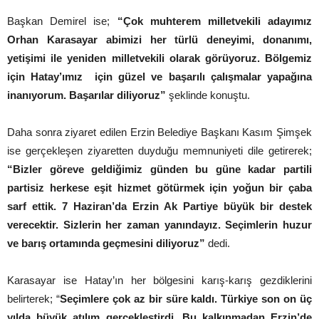
Başkan Demirel ise;
“Çok muhterem milletvekili adayımız
Orhan Karasayar abimizi her türlü deneyimi, donanımı,
yetişimi ile yeniden milletvekili olarak görüyoruz. Bölgemiz
için Hatay’ımız için güzel ve başarılı çalışmalar yapağına
inanıyorum. Başarılar diliyoruz”
şeklinde konuştu.
Daha sonra ziyaret edilen Erzin Belediye Başkanı Kasım Şimşek
ise gerçekleşen ziyaretten duyduğu memnuniyeti dile getirerek;
“Bizler göreve geldiğimiz günden bu güne kadar partili
partisiz herkese eşit hizmet götürmek için yoğun bir çaba
sarf ettik. 7 Haziran’da Erzin Ak Partiye büyük bir destek
verecektir. Sizlerin her zaman yanındayız. Seçimlerin huzur
ve barış ortamında geçmesini diliyoruz”
dedi.
Karasayar ise Hatay’ın her bölgesini karış-karış gezdiklerini
belirterek; “
Seçimlere çok az bir süre kaldı. Türkiye son on üç
yılda büyük atılım gerçekleştirdi. Bu kalkınmadan Erzin’de