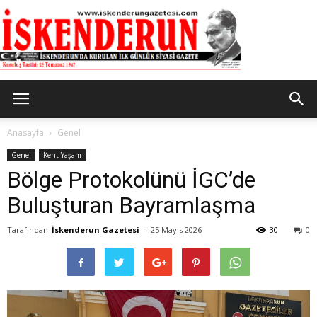
İskenderun
Anasayfa
Genel
Genel
Kent-Yaşam
Bölge Protokolünü İGC’de
Gazetesi
Buluşturan Bayramlaşma
Tarafından
İskenderun Gazetesi
-
25 Mayıs 2026
30
0