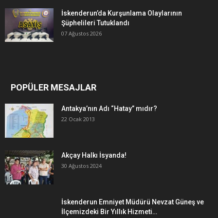
İskenderun’da Kurşunlama Olaylarının
Şüphelileri Tutuklandı
07 Ağustos 2026
POPÜLER MESAJLAR
Antakya’nın Adı “Hatay” mıdır?
22 Ocak 2013
Akçay Halkı İsyanda!
30 Ağustos 2024
İskenderun Emniyet Müdürü Nevzat Güneş ve
İlçemizdeki Bir Yıllık Hizmeti…