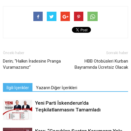
Önceki haber
Sonraki haber
Derin; “Halkın İradesine Pranga
HBB Otobüsleri Kurban
Vuramazsınız”
Bayramında Ücretsiz Olacak
İlgili İçerikler
Yazarın Diğer İçerikleri
Yeni Parti İskenderun’da
Teşkilatlanmasını Tamamladı
Kara; “Çocukları Suçtan Korumanın Yolu