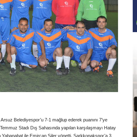
rsuz Belediyespor’u 7-1 mağlup ederek puanını 7’ye
. 5 Temmuz Stadı Dış Sahasında yapılan karşılaşmayı Hatay
Yabanabat ile Emircan Siler yönetti. Şarkkonakspor’a 3