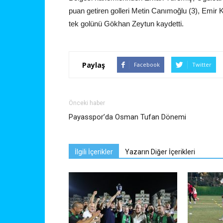
puan getiren golleri Metin Canımoğlu (3), Emir
tek golünü Gökhan Zeytun kaydetti.
Paylaş
Facebook
Twitter
Önceki haber
Payasspor’da Osman Tufan Dönemi
İlgili İçerikler
Yazarın Diğer İçerikleri