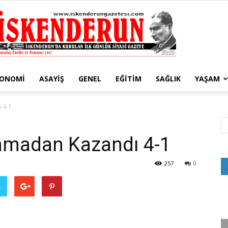
KONOMI
ASAYIŞ
GENEL
EĞITIM
SAĞLIK
YAŞAM
İskenderun
 4-1
anmadan Kazandı 4-1
Gazetesi
257
0
ş