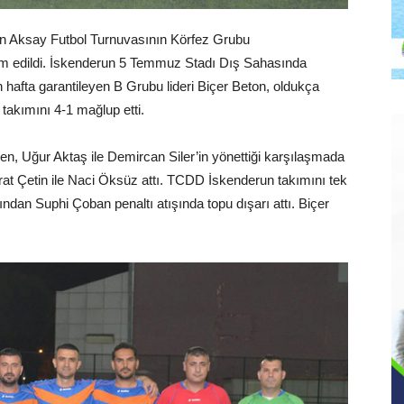
han Aksay Futbol Turnuvasının Körfez Grubu
am edildi. İskenderun 5 Temmuz Stadı Dış Sahasında
hafta garantileyen B Grubu lideri Biçer Beton, oldukça
akımını 4-1 mağlup etti.
, Uğur Aktaş ile Demircan Siler’in yönettiği karşılaşmada
rat Çetin ile Naci Öksüz attı. TCDD İskenderun takımını tek
ndan Suphi Çoban penaltı atışında topu dışarı attı. Biçer