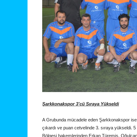
Şarkkonakspor 3’cü Sıraya Yükseldi
A Grubunda mücadele eden Şarkkonakspor ise A
çıkardı ve puan cetvelinde 3. sıraya yükseldi
Bölgesi hakemlerinden Erkan Türemiş, Oğulcan 