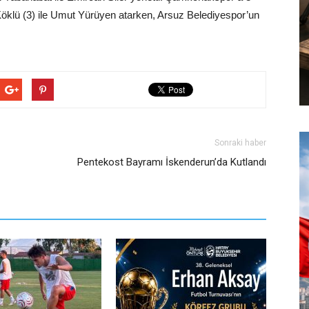
 Köklü (3) ile Umut Yürüyen atarken, Arsuz Belediyespor’un
Sonraki haber
Pentekost Bayramı İskenderun’da Kutlandı