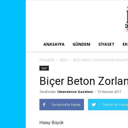
ANASAYFA
GÜNDEM
SIYASET
E
Anasayfa
Spor
Biçer Beton Zorlanmadan Kazandı
Spor
Biçer Beton Zorl
Tarafından
İskenderun Gazetesi
-
13 Haziran 2017
Facebook'ta Paylaş
Twitter'da Payla
Hatay Büyük