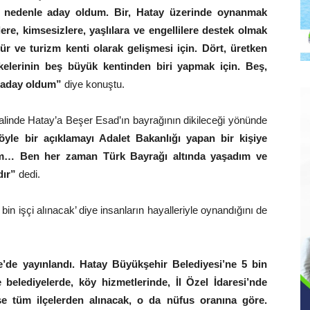
e 5 nedenle aday oldum. Bir, Hatay üzerinde oynanmak
ere, kimsesizlere, yaşlılara ve engellilere destek olmak
ltür ve turizm kenti olarak gelişmesi için. Dört, üretken
ülkelerinin beş büyük kentinden biri yapmak için. Beş,
n aday oldum”
diye konuştu.
linde Hatay’a Beşer Esad’ın bayrağının dikileceği yönünde
öyle bir açıklamayı Adalet Bakanlığı yapan bir kişiye
lem… Ben her zaman Türk Bayrağı altında yaşadım ve
dır”
dedi.
in işçi alınacak’ diye insanların hayalleriyle oynandığını de
’de yayınlandı. Hatay Büyükşehir Belediyesi’ne 5 bin
 belediyelerde, köy hizmetlerinde, İl Özel İdaresi’nde
ise tüm ilçelerden alınacak, o da nüfus oranına göre.