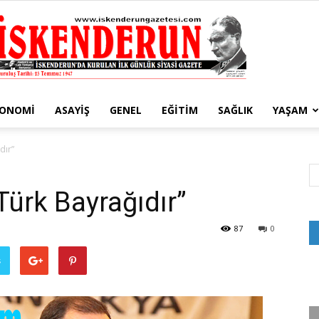
KONOMI
ASAYIŞ
GENEL
EĞITIM
SAĞLIK
YAŞAM
İskenderun
dır”
ürk Bayrağıdır”
Gazetesi
87
0
ş