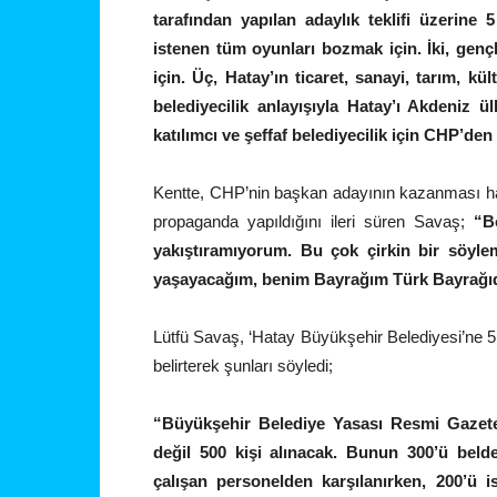
tarafından yapılan adaylık teklifi üzerin
istenen tüm oyunları bozmak için. İki, gençl
için. Üç, Hatay’ın ticaret, sanayi, tarım, kü
belediyecilik anlayışıyla Hatay’ı Akdeniz 
katılımcı ve şeffaf belediyecilik için CHP’de
Kentte, CHP’nin başkan adayının kazanması ha
propaganda yapıldığını ileri süren Savaş;
“B
yakıştıramıyorum. Bu çok çirkin bir söy
yaşayacağım, benim Bayrağım Türk Bayrağı
Lütfü Savaş, ‘Hatay Büyükşehir Belediyesi’ne 5 b
belirterek şunları söyledi;
“Büyükşehir Belediye Yasası Resmi Gazete
değil 500 kişi alınacak. Bunun 300’ü belde
çalışan personelden karşılanırken, 200’ü 