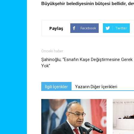
Büyükşehir belediyesinin bütçesi bellidir, de
Paylaş
Facebook
Twitter
Önceki haber
Şahinoğlu; “Esnafın Kaşe Değiştirmesine Gerek
Yok”
İlgili İçerikler
Yazarın Diğer İçerikleri