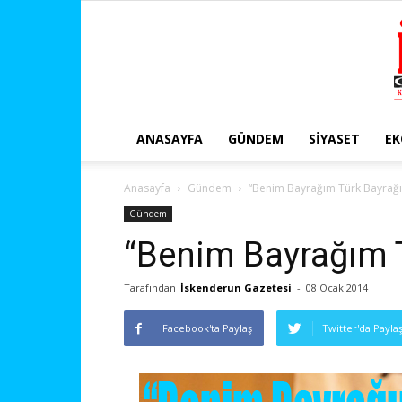
ANASAYFA
GÜNDEM
SIYASET
E
Anasayfa
Gündem
“Benim Bayrağım Türk Bayrağı
Gündem
“Benim Bayrağım T
Tarafından
İskenderun Gazetesi
-
08 Ocak 2014
Facebook'ta Paylaş
Twitter'da Payla