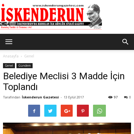
İskenderun
Anasayfa
Genel
Genel
Gündem
Belediye Meclisi 3 Madde İçin
Gazetesi
Toplandı
Tarafından
İskenderun Gazetesi
-
13 Eylül 2017
97
0