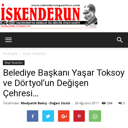
İskenderun
Anasayfa
Köşe Yazarları
Köşe Yazarları
Belediye Başkanı Yaşar Toksoy
Gazetesi
ve Dörtyol’un Değişen
Çehresi…
Tarafından
Medyatik Bakış - Doğan Süslü
-
28 Ağustos 2017
264
0