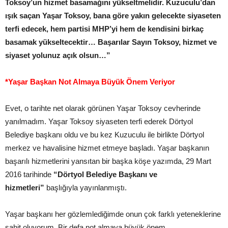
Toksoy’un hizmet basamağını yükseltmelidir. Kuzuculu’dan
ışık saçan Yaşar Toksoy, bana göre yakın gelecekte siyaseten
terfi edecek, hem partisi MHP’yi hem de kendisini birkaç
basamak yükseltecektir… Başarılar Sayın Toksoy, hizmet ve
siyaset yolunuz açık olsun…”
*Yaşar Başkan Not Almaya Büyük Önem Veriyor
Evet, o tarihte net olarak görünen Yaşar Toksoy cevherinde
yanılmadım. Yaşar Toksoy siyaseten terfi ederek Dörtyol
Belediye başkanı oldu ve bu kez Kuzuculu ile birlikte Dörtyol
merkez ve havalisine hizmet etmeye başladı. Yaşar başkanın
başarılı hizmetlerini yansıtan bir başka köşe yazımda, 29 Mart
2016 tarihinde
“Dörtyol Belediye Başkanı ve
hizmetleri”
başlığıyla yayınlanmıştı.
Yaşar başkanı her gözlemlediğimde onun çok farklı yeteneklerine
şahit oluyorum. Bir defa not almaya büyük önem