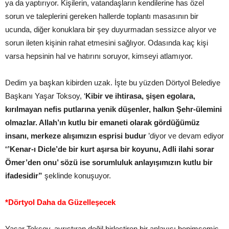
ya da yaptırıyor. Kişilerin, vatandaşların kendilerine has özel
sorun ve taleplerini gereken hallerde toplantı masasının bir
ucunda, diğer konuklara bir şey duyurmadan sessizce alıyor ve
sorun ileten kişinin rahat etmesini sağlıyor. Odasında kaç kişi
varsa hepsinin hal ve hatırını soruyor, kimseyi atlamıyor.
Dedim ya başkan kibirden uzak. İşte bu yüzden Dörtyol Belediye
Başkanı Yaşar Toksoy, ‘
Kibir ve ihtirasa, şişen egolara,
kırılmayan nefis putlarına yenik düşenler, halkın Şehr-ülemini
olmazlar. Allah’ın kutlu bir emaneti olarak gördüğümüz
insanı, merkeze alışımızın esprisi budur
’diyor ve devam ediyor
“
’Kenar-ı Dicle’de bir kurt aşırsa bir koyunu, Adli ilahi sorar
Ömer’den onu’ sözü ise sorumluluk anlayışımızın kutlu bir
ifadesidir”
şeklinde konuşuyor.
*Dörtyol Daha da Güzelleşecek
Yaşar Toksoy, ayrıştıran değil birleştiren bir anlayışı benimsemiş