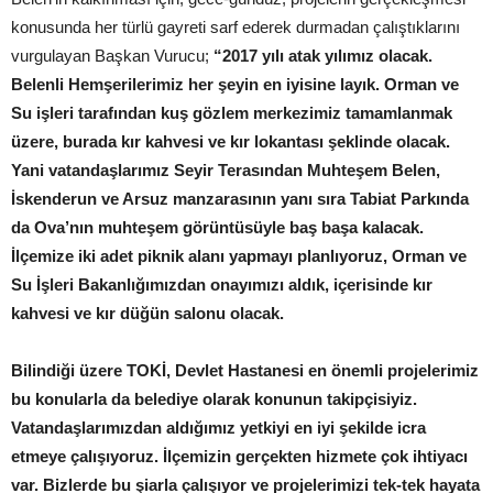
konusunda her türlü gayreti sarf ederek durmadan çalıştıklarını
vurgulayan Başkan Vurucu;
“2017 yılı atak yılımız olacak.
Belenli Hemşerilerimiz her şeyin en iyisine layık. Orman ve
Su işleri tarafından kuş gözlem merkezimiz tamamlanmak
üzere, burada kır kahvesi ve kır lokantası şeklinde olacak.
Yani vatandaşlarımız Seyir Terasından Muhteşem Belen,
İskenderun ve Arsuz manzarasının yanı sıra Tabiat Parkında
da Ova’nın muhteşem görüntüsüyle baş başa kalacak.
İlçemize iki adet piknik alanı yapmayı planlıyoruz, Orman ve
Su İşleri Bakanlığımızdan onayımızı aldık, içerisinde kır
kahvesi ve kır düğün salonu olacak.
Bilindiği üzere TOKİ, Devlet Hastanesi en önemli projelerimiz
bu konularla da belediye olarak konunun takipçisiyiz.
Vatandaşlarımızdan aldığımız yetkiyi en iyi şekilde icra
etmeye çalışıyoruz. İlçemizin gerçekten hizmete çok ihtiyacı
var. Bizlerde bu şiarla çalışıyor ve projelerimizi tek-tek hayata