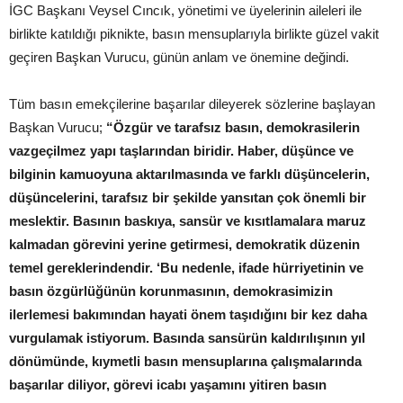
İGC Başkanı Veysel Cıncık, yönetimi ve üyelerinin aileleri ile
birlikte katıldığı piknikte, basın mensuplarıyla birlikte güzel vakit
geçiren Başkan Vurucu, günün anlam ve önemine değindi.
Tüm basın emekçilerine başarılar dileyerek sözlerine başlayan
Başkan Vurucu;
“Özgür ve tarafsız basın, demokrasilerin
vazgeçilmez yapı taşlarından biridir. Haber, düşünce ve
bilginin kamuoyuna aktarılmasında ve farklı düşüncelerin,
düşüncelerini, tarafsız bir şekilde yansıtan çok önemli bir
meslektir. Basının baskıya, sansür ve kısıtlamalara maruz
kalmadan görevini yerine getirmesi, demokratik düzenin
temel gereklerindendir. ‘Bu nedenle, ifade hürriyetinin ve
basın özgürlüğünün korunmasının, demokrasimizin
ilerlemesi bakımından hayati önem taşıdığını bir kez daha
vurgulamak istiyorum. Basında sansürün kaldırılışının yıl
dönümünde, kıymetli basın mensuplarına çalışmalarında
başarılar diliyor, görevi icabı yaşamını yitiren basın