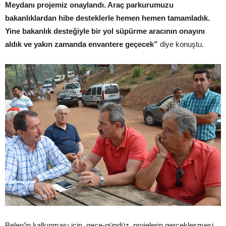
Meydanı projemiz onaylandı. Araç parkurumuzu
bakanlıklardan hibe desteklerle hemen hemen tamamladık.
Yine bakanlık desteğiyle bir yol süpürme aracının onayını
aldık ve yakın zamanda envantere geçecek”
diye konuştu.
Belen’in kalkınması için, gece-gündüz, projelerin gerçekleşmesi