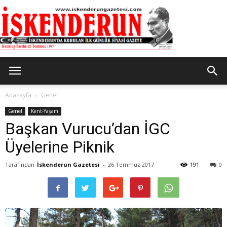
İskenderun
Anasayfa
Genel
Genel
Kent-Yaşam
Başkan Vurucu’dan İGC
Gazetesi
Üyelerine Piknik
Tarafından
İskenderun Gazetesi
-
26 Temmuz 2017
191
0