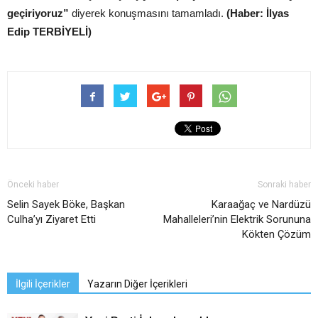
geçiriyoruz”
diyerek konuşmasını tamamladı.
(Haber: İlyas
Edip TERBİYELİ)
Önceki haber
Sonraki haber
Selin Sayek Böke, Başkan
Karaağaç ve Nardüzü
Culha’yı Ziyaret Etti
Mahalleleri’nin Elektrik Sorununa
Kökten Çözüm
İlgili İçerikler
Yazarın Diğer İçerikleri