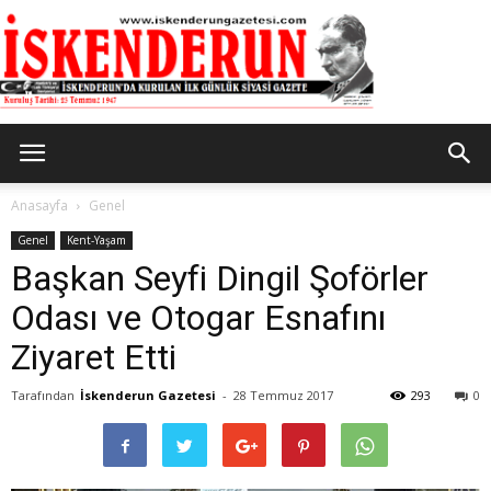
İskenderun
Anasayfa
Genel
Genel
Kent-Yaşam
Başkan Seyfi Dingil Şoförler
Gazetesi
Odası ve Otogar Esnafını
Ziyaret Etti
Tarafından
İskenderun Gazetesi
-
28 Temmuz 2017
293
0