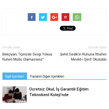
Önceki haber
Sonraki haber
Bekçiyan; “İçinizde Sevgi Yoksa
Şehit Gedik’in Ruhuna İthafen
Ruhen Mutlu Olamazsınız”
Mevlid-i Şerif Okutuldu
İlgili İçerikler
Yazarın Diğer İçerikleri
Ücretsiz Okul, İş Garantili Eğitim
Teknokent Koleji’nde