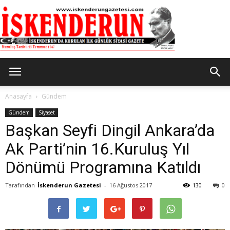
İskenderun
Anasayfa
Gündem
Gündem
Siyaset
Başkan Seyfi Dingil Ankara’da
Gazetesi
Ak Parti’nin 16.Kuruluş Yıl
Dönümü Programına Katıldı
Tarafından
İskenderun Gazetesi
-
16 Ağustos 2017
130
0