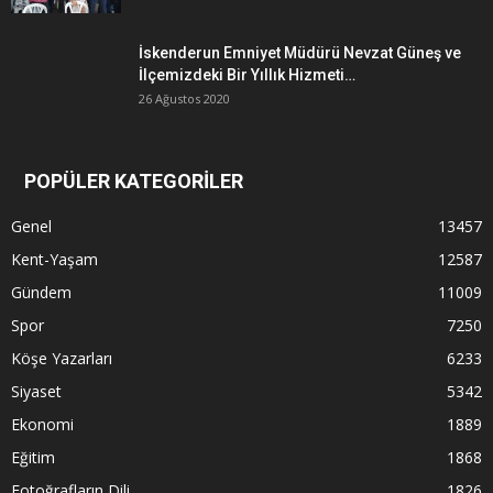
İskenderun Emniyet Müdürü Nevzat Güneş ve
İlçemizdeki Bir Yıllık Hizmeti…
26 Ağustos 2020
POPÜLER KATEGORİLER
Genel
13457
Kent-Yaşam
12587
Gündem
11009
Spor
7250
Köşe Yazarları
6233
Siyaset
5342
Ekonomi
1889
Eğitim
1868
Fotoğrafların Dili
1826