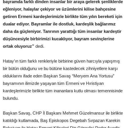
bayramda farklı dinden insanlar bir araya gelerek şenliklerde
eğleniyor, halaylar çekiyor ve üzümlerini kilise bahçesine
getiren Ermeni kardeşlerimizle birlikte tüm yılın bereketi için
dualar ediyor. Bayramlar ile dostluk, kardeşlik bağlarımız
daha da güçleniyor. Tanrının yarattığı tüm insanlar kardeştir
düşüncesiyle birbirimizi kucaklıyor, bayram sevinçlerine
ortak oluyoruz”
dedi.
Hatay’ın tüm farklı renkleriyle birbirine güven harcıyla yapışmış
bir bütün olduğunu ve bu bütüne kastedecek zihniyetlere karşı
olduklarını ifade eden Başkan Savaş “Meryem Ana Yortusu”
bayramının ilimizde yaşayan tüm Ermeni ve Hıristiyan
kardeşlerimizle birlikte tüm inananlara kutlu olması temennisinde
bulundu.
Başkan Savaş, CHP İl Başkanı Mehmet Güzelmansur ile birlikte
katıldığı kutlamada, Baş Episkopos Degebah Sırpazan Karekin
Bekçiyan ile Hatay Ermeni Kiliseleri Din Görevlisi Peder Avedis