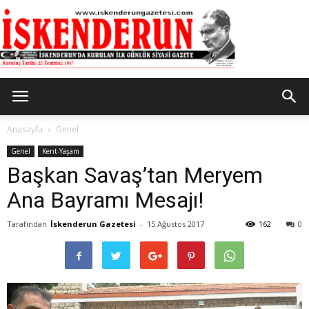
İskenderun
Anasayfa
Genel
Genel
Kent-Yaşam
Başkan Savaş’tan Meryem
Gazetesi
Ana Bayramı Mesajı!
Tarafından
İskenderun Gazetesi
-
15 Ağustos 2017
162
0