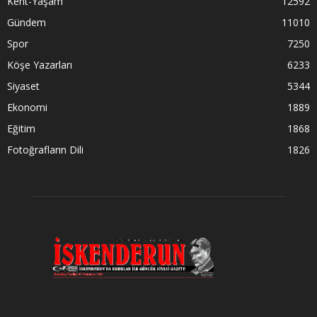
Kent-Yaşam
12592
Gündem
11010
Spor
7250
Köşe Yazarları
6233
Siyaset
5344
Ekonomi
1889
Eğitim
1868
Fotoğrafların Dili
1826