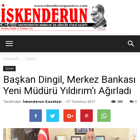
İskenderun
Anasayfa
Genel
Genel
Başkan Dingil, Merkez Bankası
Gazetesi
Yeni Müdürü Yıldırım’ı Ağırladı
Tarafından
İskenderun Gazetesi
-
07 Temmuz 2017
388
0