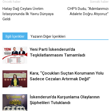
Önceki haber
Sonraki haber
Hatay Dağ Ceylanı Üretim
CHP’li Dudu; “Adımlarımızı
İstasyonunda İlk Yavru Dünyaya
Adalete Doğru Atıyoruz”
Geldi
İlgili İçerikler
Yazarın Diğer İçerikleri
Yeni Parti İskenderun’da
Teşkilatlanmasını Tamamladı
Kara; “Çocukları Suçtan Korumanın Yolu
Sadece Cezaları Artırmak Değil”
İskenderun’da Kurşunlama Olaylarının
Şüphelileri Tutuklandı