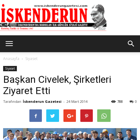
İskenderun
Anasayfa
Siyaset
Siyaset
Başkan Civelek, Şirketleri
Gazetesi
Ziyaret Etti
Tarafından
İskenderun Gazetesi
-
24 Mart 2014
788
0