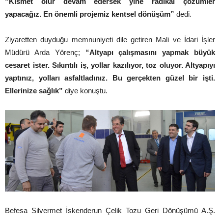
“Kısmet olur devam edersek yine radikal çözümler
yapacağız. En önemli projemiz kentsel dönüşüm”
dedi.
Ziyaretten duyduğu memnuniyeti dile getiren Mali ve İdari İşler
Müdürü Arda Yörenç;
“Altyapı çalışmasını yapmak büyük
cesaret ister. Sıkıntılı iş, yollar kazılıyor, toz oluyor. Altyapıyı
yaptınız, yolları asfaltladınız. Bu gerçekten güzel bir işti.
Ellerinize sağlık”
diye konuştu.
Befesa Silvermet İskenderun Çelik Tozu Geri Dönüşümü A.Ş.