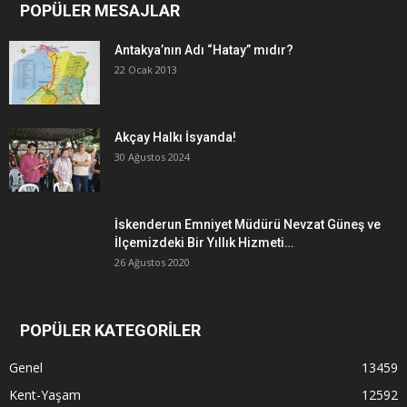
POPÜLER MESAJLAR
Antakya’nın Adı “Hatay” mıdır?
22 Ocak 2013
Akçay Halkı İsyanda!
30 Ağustos 2024
İskenderun Emniyet Müdürü Nevzat Güneş ve
İlçemizdeki Bir Yıllık Hizmeti…
26 Ağustos 2020
POPÜLER KATEGORİLER
Genel
13459
Kent-Yaşam
12592