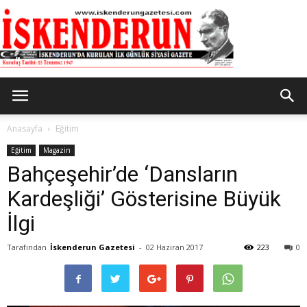
İskenderun
Anasayfa
Eğitim
Eğitim
Magazin
Bahçeşehir’de ‘Dansların
Gazetesi
Kardeşliği’ Gösterisine Büyük
İlgi
Tarafından
İskenderun Gazetesi
-
02 Haziran 2017
223
0