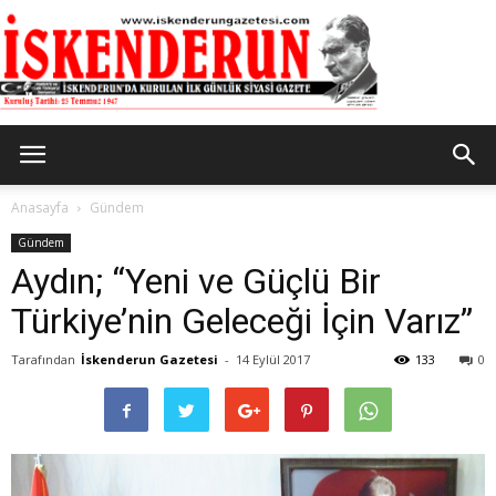
İskenderun
Anasayfa
Gündem
Gündem
Aydın; “Yeni ve Güçlü Bir
Gazetesi
Türkiye’nin Geleceği İçin Varız”
Tarafından
İskenderun Gazetesi
-
14 Eylül 2017
133
0