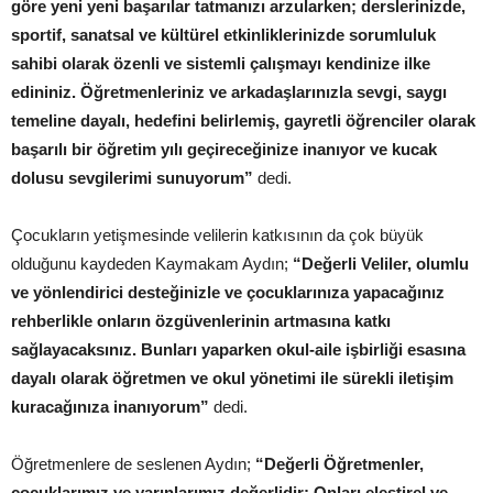
göre yeni yeni başarılar tatmanızı arzularken; derslerinizde,
sportif, sanatsal ve kültürel etkinliklerinizde sorumluluk
sahibi olarak özenli ve sistemli çalışmayı kendinize ilke
edininiz. Öğretmenleriniz ve arkadaşlarınızla sevgi, saygı
temeline dayalı, hedefini belirlemiş, gayretli öğrenciler olarak
başarılı bir öğretim yılı geçireceğinize inanıyor ve kucak
dolusu sevgilerimi sunuyorum”
dedi.
Çocukların yetişmesinde velilerin katkısının da çok büyük
olduğunu kaydeden Kaymakam Aydın;
“Değerli Veliler, olumlu
ve yönlendirici desteğinizle ve çocuklarınıza yapacağınız
rehberlikle onların özgüvenlerinin artmasına katkı
sağlayacaksınız. Bunları yaparken okul-aile işbirliği esasına
dayalı olarak öğretmen ve okul yönetimi ile sürekli iletişim
kuracağınıza inanıyorum”
dedi.
Öğretmenlere de seslenen Aydın;
“Değerli Öğretmenler,
çocuklarımız ve yarınlarımız değerlidir; Onları eleştirel ve