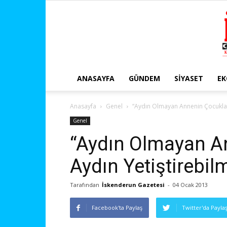
ANASAYFA
GÜNDEM
SIYASET
E
Anasayfa
Genel
“Aydın Olmayan Annenin Çocuklar
Genel
“Aydın Olmayan A
Aydın Yetiştirebi
Tarafından
İskenderun Gazetesi
-
04 Ocak 2013
Facebook'ta Paylaş
Twitter'da Payla