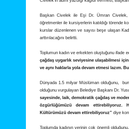
Civelek’in adını yazdığı kağıdı vermesi, Başkan 
Başkan Civelek ile Eşi Dr. Ümran Civelek,
öğretmenler ile kursiyerlerin katıldığı törende 
kurslar düzenlenen ve sayısı beşe ulaşan Kad
arttırılacağını belirtti.
Toplumun kadın ve erkekten oluştuğunu ifade 
çağdaş uygarlık seviyesine ulaşabilmesi için 
ve aynı haklarla yola devam etmesi lazım. Bu
Dünyada 1.5 milyar Müslüman olduğunu, bunla
olduğunu vurgulayan Belediye Başkanı Dr. Yus
sayesinde, laik, demokratik çağdaş ve modern
özgürlüğümüzü devam ettirebiliyoruz. 
Kültürümüzü devam ettirebiliyoruz”
diye kon
Toplumda kadının yerinin çok önemli olduğunu