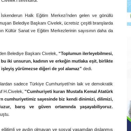
Civelek’i sevindirdi.
 İskenderun Halk Eğitim Merkezi’nden gelen ve gönüllü
konuşan Belediye Başkanı Civelek, ücretsiz çeşitli branşlarda
ın Kültür Sanat ve Eğitim Merkezlerinin sayısının daha da
eden Belediye Başkanı Civelek,
“Toplumun ilerleyebilmesi,
bu iki unsurun, kadının ve erkeğin mutlaka eşit, birlikte
 işleyiş yürümezse diğeri de yol alamaz”
dedi.
rdan sadece Türkiye Cumhuriyeti’nin laik ve demokratik
uf H.Civelek,
“Cumhuriyeti kuran Mustafa Kemal Atatürk
 cumhuriyetimiz sayesinde biz kendi dinimizi, dilimizi,
Huzur, barış ve güven ortamında yaşayabiliyoruz.
uştu.
, eğitimli ve aydın olmayan ve sosyal yaşamdan dışlanmış