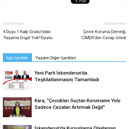
Önceki haber
Sonraki haber
4 Duyu 1 Kalp Grubu’ndan
Çevre Koruma Derneği,
‘Yaşama Engel Yok!’Oyunu
CİMER’den Cevap İstedi
İlgili İçerikler
Yazarın Diğer İçerikleri
Yeni Parti İskenderun’da
Teşkilatlanmasını Tamamladı
Kara; “Çocukları Suçtan Korumanın Yolu
Sadece Cezaları Artırmak Değil”
İskenderun’da Kurşunlama Olaylarının