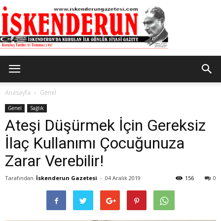
İskenderun
Anasayfa
Genel
Genel
Sağlık
Ateşi Düşürmek İçin Gereksiz
Gazetesi
İlaç Kullanımı Çocuğunuza
Zarar Verebilir!
Tarafından
İskenderun Gazetesi
-
04 Aralık 2019
156
0