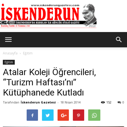
İskenderun
Anasayfa
Eğitim
Eğitim
Atalar Koleji Öğrencileri,
Gazetesi
“Turizm Haftası’nı”
Kütüphanede Kutladı
Tarafından
İskenderun Gazetesi
-
18 Nisan 2014
152
0