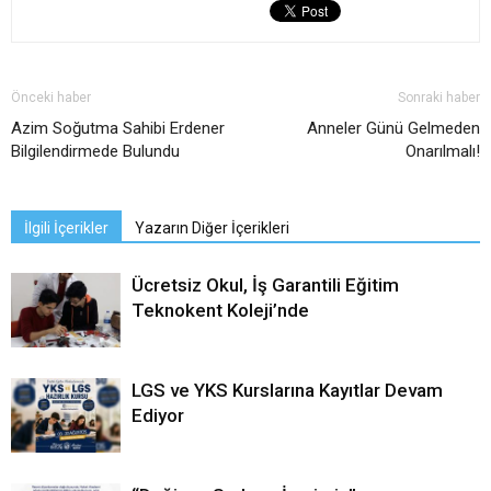
Önceki haber
Sonraki haber
Azim Soğutma Sahibi Erdener
Anneler Günü Gelmeden
Bilgilendirmede Bulundu
Onarılmalı!
İlgili İçerikler
Yazarın Diğer İçerikleri
Ücretsiz Okul, İş Garantili Eğitim
Teknokent Koleji’nde
LGS ve YKS Kurslarına Kayıtlar Devam
Ediyor