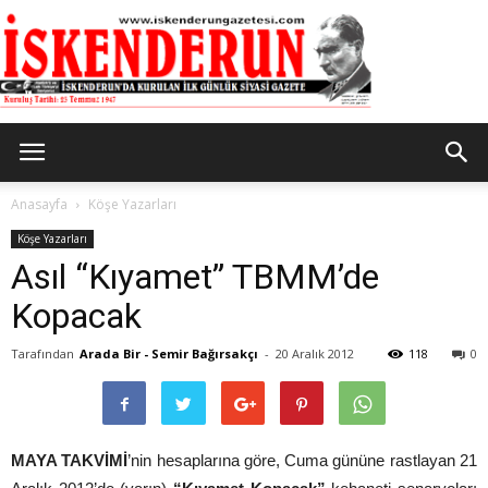
İskenderun
Anasayfa
Köşe Yazarları
Köşe Yazarları
Asıl “Kıyamet” TBMM’de
Gazetesi
Kopacak
Tarafından
Arada Bir - Semir Bağırsakçı
-
20 Aralık 2012
118
0
MAYA TAKVİMİ
’nin hesaplarına göre, Cuma gününe rastlayan 21