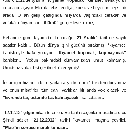
Aralık 2012’de (yarın)
“Kıyamet Kopacak”
kehaneti senaryoları
ortada dolaşıyor. Merak, telaş, endişe, korku ve heyecan hepsi bir
arada! O an gelip çattığında milyarca yaşındaki cefakâr ve
vefakâr dünyamızın
“ölümü”
gerçekleşecekmiş…
Kehanete göre kıyametin kopacağı
“21 Aralık”
tarihine sayılı
saatler kaldı… Bütün dünya işini gücünü bırakmış, “kıyamet”
bahisleriyle
kafa
yoruyor.
“Kıyamet kopacak, kopmayacak”
bahisleri… Yoğun bakımdaki dünyamızdan umut kalmamış.
Umutsuz vaka,
fişi
çekilmek üzereymiş!
İnsanlığın hizmetinde milyarlarca yıldır “ömür” tüketen dünyamız
ve onun misafirleri tüm canlı varlıklar, bir anda yok olacak ve
“Evrende taş üstünde taş kalmayacak”
safsataları…
“12.12.12”
çılgın
nikâh törenleri. Bu tarihi seçenler muradına erdi.
Şimdi gözler
“21.12.2012”
tarihli “kıyamet” maçına çevrildi.
“Maç”ın sonucu merak konusu…