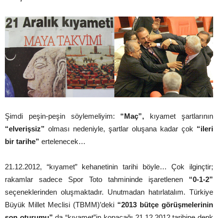
Şimdi peşin-peşin söylemeliyim:
“Maç”,
kıyamet şartlarının
“elverişsiz”
olması nedeniyle, şartlar oluşana kadar çok
“ileri
bir tarihe”
ertelenecek…
21.12.2012, “kıyamet” kehanetinin tarihi böyle… Çok ilginçtir;
rakamlar sadece Spor Toto tahmininde işaretlenen
“0-1-2”
seçeneklerinden oluşmaktadır. Unutmadan hatırlatalım. Türkiye
Büyük Millet Meclisi (TBMM)’deki
“2013 bütçe görüşmelerinin
son oturumu”
da “kıyamet”in kopacağı 21.12.2012 tarihine denk