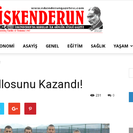
KONOMI
ASAYIŞ
GENEL
EĞITIM
SAĞLIK
YAŞAM
İskenderun
!
llosunu Kazandı!
Gazetesi
231
0
ş