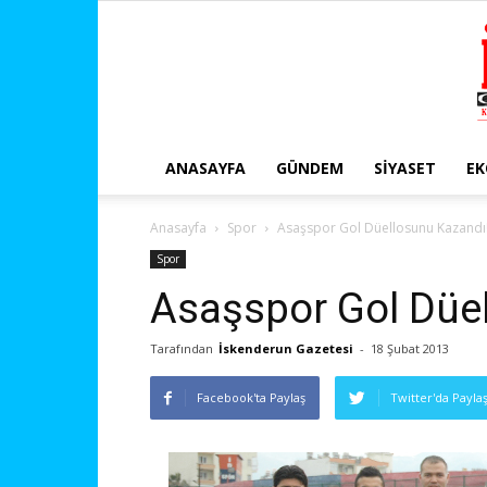
ANASAYFA
GÜNDEM
SIYASET
E
Anasayfa
Spor
Asaşspor Gol Düellosunu Kazandı
Spor
Asaşspor Gol Düe
Tarafından
İskenderun Gazetesi
-
18 Şubat 2013
Facebook'ta Paylaş
Twitter'da Payla