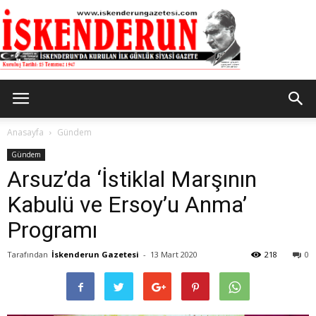
İskenderun
Anasayfa
Gündem
Gündem
Arsuz’da ‘İstiklal Marşının
Gazetesi
Kabulü ve Ersoy’u Anma’
Programı
Tarafından
İskenderun Gazetesi
-
13 Mart 2020
218
0