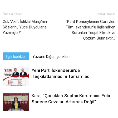
Önceki haber
Sonraki haber
Gül; “Akif, İstiklal Marşı’nın
‘Kent Konseylerinin Görevleri
Sözlerini, Yüce Duygularla
Tüm İskenderun’u İlgilendiren
Yazmıştır!”
Sorunları Tespit Etmek ve
Çözüm Bulmaktır…’
İlgili İçerikler
Yazarın Diğer İçerikleri
Yeni Parti İskenderun’da
Teşkilatlanmasını Tamamladı
Kara; “Çocukları Suçtan Korumanın Yolu
Sadece Cezaları Artırmak Değil”