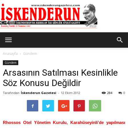
İskenderun
Anasayfa
Gündem
Gündem
Arsasının Satılması Kesinlikle
Gazetesi
Söz Konusu Değildir
Tarafından
İskenderun Gazetesi
-
12 Ekim 2012
284
0
Rhossos Otel Yönetim Kurulu, Karahüseyinli’de yapılması