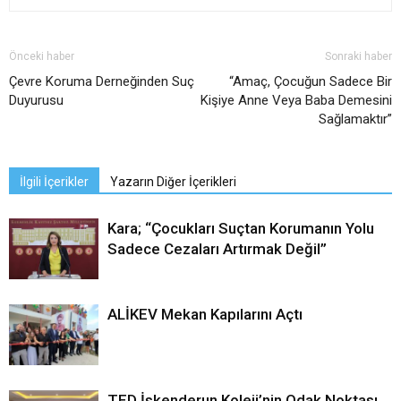
Önceki haber
Sonraki haber
Çevre Koruma Derneğinden Suç
“Amaç, Çocuğun Sadece Bir
Duyurusu
Kişiye Anne Veya Baba Demesini
Sağlamaktır”
İlgili İçerikler
Yazarın Diğer İçerikleri
Kara; “Çocukları Suçtan Korumanın Yolu
Sadece Cezaları Artırmak Değil”
ALİKEV Mekan Kapılarını Açtı
TED İskenderun Koleji’nin Odak Noktası