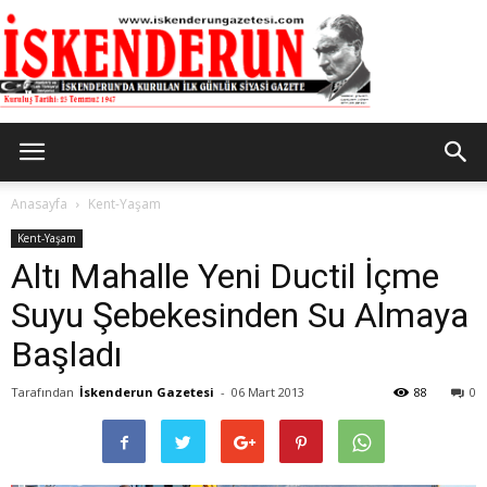
İskenderun
Anasayfa
Kent-Yaşam
Kent-Yaşam
Altı Mahalle Yeni Ductil İçme
Gazetesi
Suyu Şebekesinden Su Almaya
Başladı
Tarafından
İskenderun Gazetesi
-
06 Mart 2013
88
0