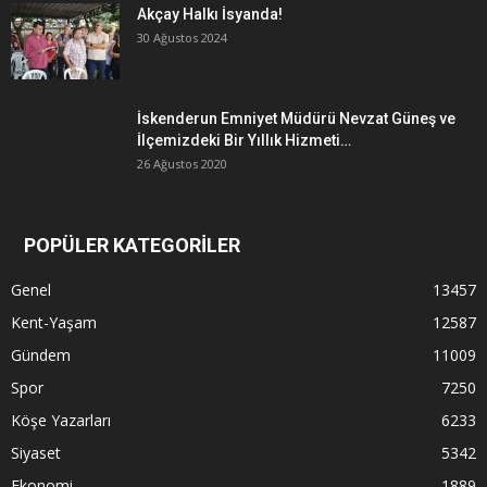
Akçay Halkı İsyanda!
30 Ağustos 2024
İskenderun Emniyet Müdürü Nevzat Güneş ve
İlçemizdeki Bir Yıllık Hizmeti…
26 Ağustos 2020
POPÜLER KATEGORİLER
Genel
13457
Kent-Yaşam
12587
Gündem
11009
Spor
7250
Köşe Yazarları
6233
Siyaset
5342
Ekonomi
1889