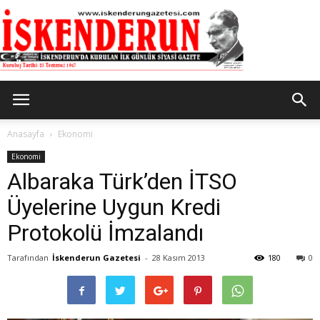
İskenderun
Anasayfa
Ekonomi
Ekonomi
Albaraka Türk’den İTSO
Gazetesi
Üyelerine Uygun Kredi
Protokolü İmzalandı
Tarafından
İskenderun Gazetesi
-
28 Kasım 2013
180
0