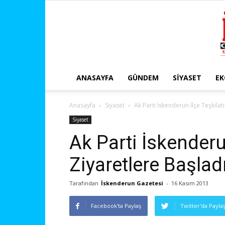
ANASAYFA
GÜNDEM
SIYASET
E
Anasayfa
Siyaset
Ak Parti İskenderun İlçe Teşkilat
Siyaset
Ak Parti İskenderun
Ziyaretlere Başlad
Tarafından
İskenderun Gazetesi
-
16 Kasım 2013
Facebook'ta Paylaş
Twitter'da Payla