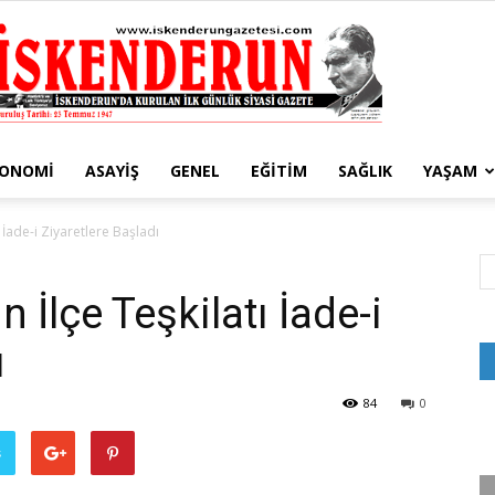
KONOMI
ASAYIŞ
GENEL
EĞITIM
SAĞLIK
YAŞAM
İskenderun
ı İade-i Ziyaretlere Başladı
 İlçe Teşkilatı İade-i
ı
Gazetesi
84
0
ş