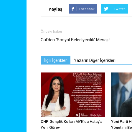
Paylaş
Facebook
Twitter
Önceki haber
Gül’den ‘Sosyal Belediyecilik’ Mesajı!
İlgili İçerikler
Yazarın Diğer İçerikleri
CHP Gençlik Kolları MYK’da Hatay’a
Yeni Parti H
Yeni Görev
Yönetimi Bel