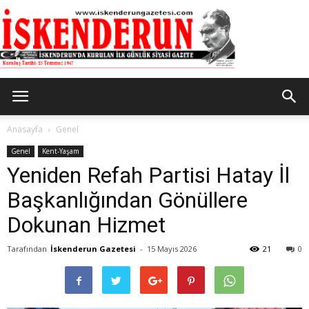
İskenderun
Anasayfa
Genel
Genel
Kent-Yaşam
Yeniden Refah Partisi Hatay İl
Gazetesi
Başkanlığından Gönüllere
Dokunan Hizmet
Tarafından
İskenderun Gazetesi
-
15 Mayıs 2026
21
0