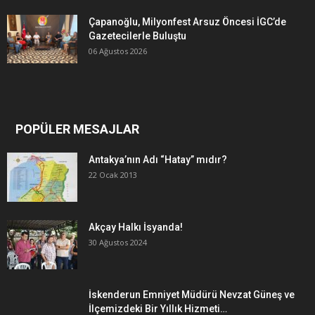
Çapanoğlu, Milyonfest Arsuz Öncesi İGC’de
Gazetecilerle Buluştu
06 Ağustos 2026
POPÜLER MESAJLAR
Antakya’nın Adı “Hatay” mıdır?
22 Ocak 2013
Akçay Halkı İsyanda!
30 Ağustos 2024
İskenderun Emniyet Müdürü Nevzat Güneş ve
İlçemizdeki Bir Yıllık Hizmeti…