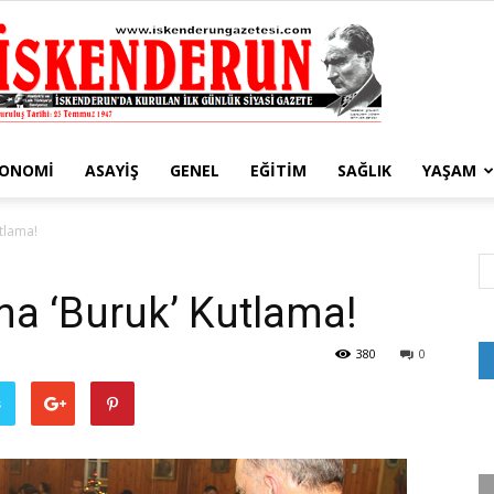
KONOMI
ASAYIŞ
GENEL
EĞITIM
SAĞLIK
YAŞAM
İskenderun
tlama!
a ‘Buruk’ Kutlama!
Gazetesi
380
0
ş