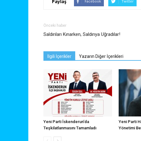
Paylaş
Facebook
Twitter
Önceki haber
Saldırıları Kınarken, Saldırıya Uğradılar!
İlgili İçerikler
Yazarın Diğer İçerikleri
Yeni Parti İskenderun’da
Yeni Parti H
Teşkilatlanmasını Tamamladı
Yönetimi Bel