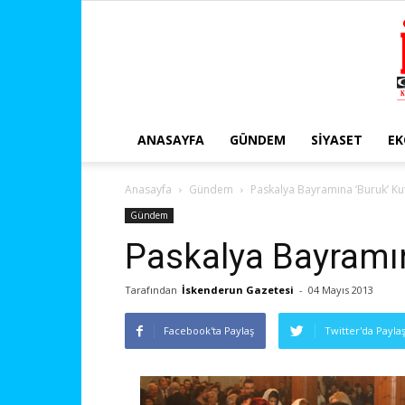
ANASAYFA
GÜNDEM
SIYASET
E
Anasayfa
Gündem
Paskalya Bayramına ‘Buruk’ Ku
Gündem
Paskalya Bayramın
Tarafından
İskenderun Gazetesi
-
04 Mayıs 2013
Facebook'ta Paylaş
Twitter'da Payla