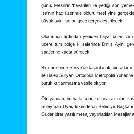
günü, Mesih’in ‘havarileri ile yediği son yem
İsa’nın haç üzerinde öldürülmesi yine gerçekleş
büyük ayini ise bu gece gerçekleştirilecek.
Ölümünün ardından yeniden hayat bulan ve di
üzere tüm bölge kiliselerinde Diriliş Ayini ge
saatlerine kadar sürecek.
Bir süre önce Suriye’de kaçırılan iki din ada
ile Halep Süryani Ortodoks Metropoliti Yuhann
buruk kutlanmasına vesile oluyor.
Öte yandan, bu hafta sonu kutlanacak olan Pa
Süleyman Uyar, İskenderun Belediye Başkanı 
Güder birer yazılı mesaj yayınladılar. Mesajlar 