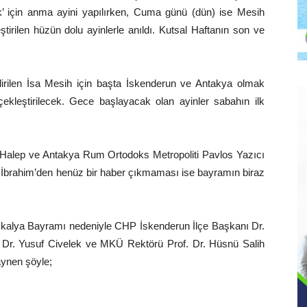
ek’ için anma ayini yapılırken, Cuma günü (dün) ise Mesih
tirilen hüzün dolu ayinlerle anıldı. Kutsal Haftanın son ve
rilen İsa Mesih için başta İskenderun ve Antakya olmak
rçekleştirilecek. Gece başlayacak olan ayinler sabahın ilk
mı Halep ve Antakya Rum Ortodoks Metropoliti Pavlos Yazıcı
a İbrahim’den henüz bir haber çıkmaması ise bayramın biraz
skalya Bayramı nedeniyle CHP İskenderun İlçe Başkanı Dr.
Dr. Yusuf Civelek ve MKÜ Rektörü Prof. Dr. Hüsnü Salih
aynen şöyle;