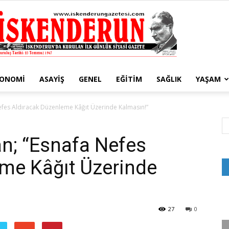
KONOMI
ASAYIŞ
GENEL
EĞITIM
SAĞLIK
YAŞAM
İskenderun
 Nefes Aldıracak Düzenleme Kâğıt Üzerinde Kalmasın!”
kan; “Esnafa Nefes
me Kâğıt Üzerinde
Gazetesi
27
0