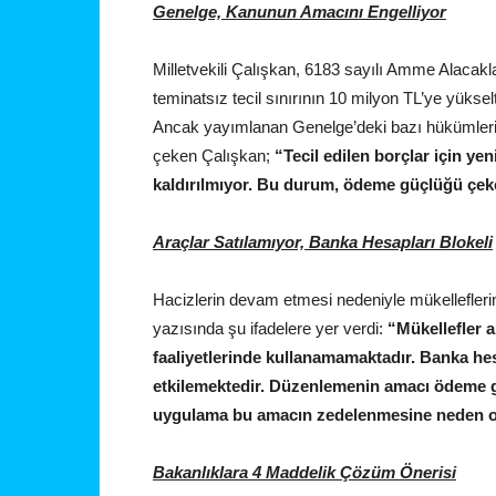
Genelge, Kanunun Amacını Engelliyor
Milletvekili Çalışkan, 6183 sayılı Amme Alacakl
teminatsız tecil sınırının 10 milyon TL’ye yükselti
Ancak yayımlanan Genelge’deki bazı hükümlerin,
çeken Çalışkan;
“Tecil edilen borçlar için y
kaldırılmıyor. Bu durum, ödeme güçlüğü çeke
Araçlar Satılamıyor, Banka Hesapları Blokeli
Hacizlerin devam etmesi nedeniyle mükelleflerin 
yazısında şu ifadelere yer verdi:
“Mükellefler 
faaliyetlerinde kullanamamaktadır. Banka hes
etkilemektedir. Düzenlemenin amacı ödeme 
uygulama bu amacın zedelenmesine neden o
Bakanlıklara 4 Maddelik Çözüm Önerisi