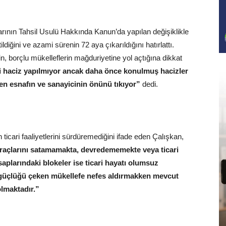
arının Tahsil Usulü Hakkında Kanun’da yapılan değişiklikle
ldiğini ve azami sürenin 72 aya çıkarıldığını hatırlattı.
 borçlu mükelleflerin mağduriyetine yol açtığına dikkat
eni haciz yapılmıyor ancak daha önce konulmuş hacizler
n esnafın ve sanayicinin önünü tıkıyor”
dedi.
ticari faaliyetlerini sürdüremediğini ifade eden Çalışkan,
araçlarını satamamakta, devredememekte veya ticari
aplarındaki blokeler ise ticari hayatı olumsuz
güçlüğü çeken mükellefe nefes aldırmakken mevcut
lmaktadır.”