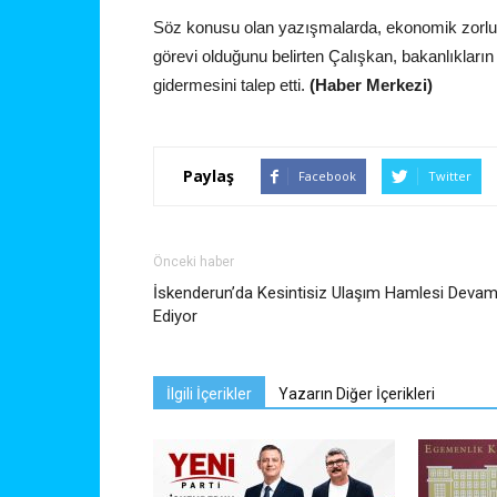
Söz konusu olan yazışmalarda, ekonomik zorlukl
görevi olduğunu belirten Çalışkan, bakanlıkların
gidermesini talep etti.
(Haber Merkezi)
Paylaş
Facebook
Twitter
Önceki haber
İskenderun’da Kesintisiz Ulaşım Hamlesi Deva
Ediyor
İlgili İçerikler
Yazarın Diğer İçerikleri