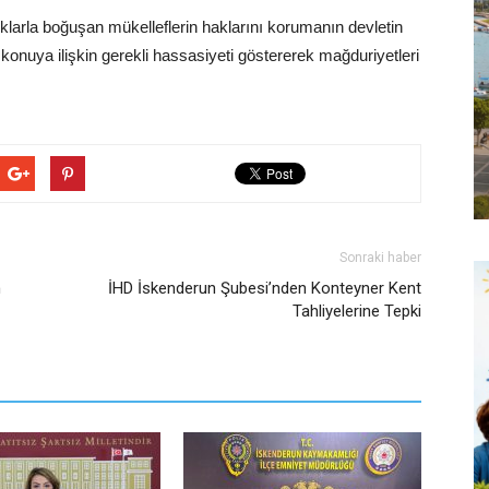
arla boğuşan mükelleflerin haklarını korumanın devletin
 konuya ilişkin gerekli hassasiyeti göstererek mağduriyetleri
Sonraki haber
m
İHD İskenderun Şubesi’nden Konteyner Kent
Tahliyelerine Tepki