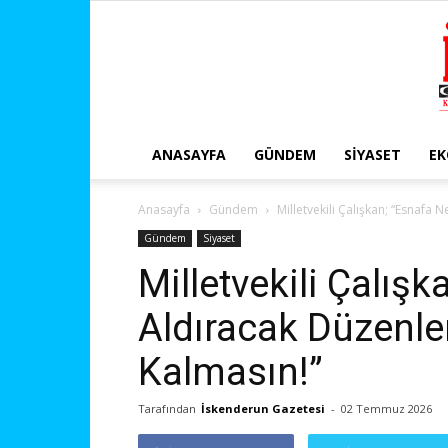
ANASAYFA
GÜNDEM
SIYASET
E
Anasayfa
Gündem
Milletvekili Çalışkan; “Esnafa
Gündem
Siyaset
Milletvekili Çalış
Aldıracak Düzenle
Kalmasın!”
Tarafından
İskenderun Gazetesi
-
02 Temmuz 2026