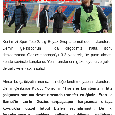
Kentimizi Spor Toto 2. Lig Beyaz Grupta temsil eden İskenderun
Demir Çelikspor’un da geçtiğimiz hafta sonu
deplasmanda Gaziosmanpaşa’yı 3-2 yenerek, üç puan alması
kentte sevinçle karşılandı. Yeni transferlerin güzel oyunu ve golleri
de galibiyete katkı sağladı.
Alınan bu galibiyetin ardından bir değerlendirme yapan İskenderun
Demir Çelikspor Kulübü Yönetimi;
“Transfer komitemizin titiz
çalışması sonucu devre arasında transfer ettiğimiz Eren ile
Samet’in zorlu Gaziosmanpaşaspor karşısında ortaya
koydukları güzel futbol bizleri sevindirmiştir. Bu iki
futbolcumuzun attıkları gollerle aldığımız galibiyete