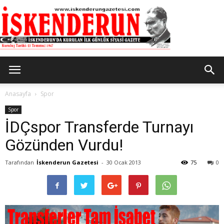
İskenderun
Anasayfa
Spor
Spor
İDÇspor Transferde Turnayı
Gazetesi
Gözünden Vurdu!
Tarafından
İskenderun Gazetesi
-
30 Ocak 2013
75
0