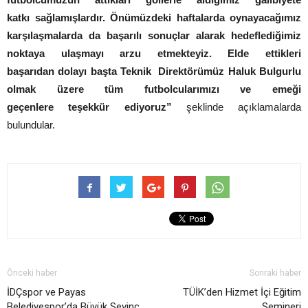
katkı sağlamışlardır. Önümüzdeki haftalarda oynayacağımız
karşılaşmalarda da başarılı sonuçlar alarak hedeflediğimiz
noktaya ulaşmayı arzu etmekteyiz. Elde ettikleri
başarıdan dolayı başta Teknik Direktörümüz Haluk Bulgurlu
olmak üzere tüm futbolcularımızı ve emeği
geçenlere teşekkür ediyoruz”
şeklinde açıklamalarda
bulundular.
Önceki haber
Sonraki haber
İDÇspor ve Payas
TÜİK’den Hizmet İçi Eğitim
Belediyespor’da Büyük Sevinç
Semineri