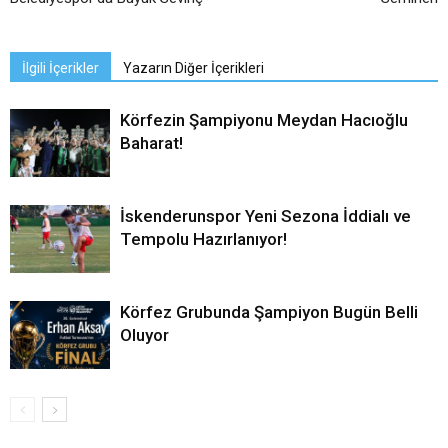
İlgili İçerikler
Yazarın Diğer İçerikleri
Körfezin Şampiyonu Meydan Hacıoğlu
Baharat!
İskenderunspor Yeni Sezona İddialı ve
Tempolu Hazırlanıyor!
Körfez Grubunda Şampiyon Bugün Belli
Oluyor